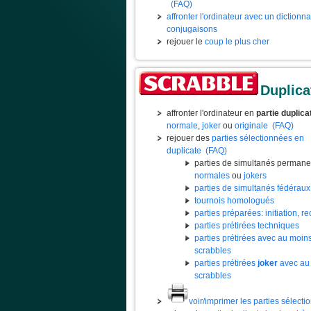
(FAQ)
affronter l'ordinateur avec un dictionn
conjugaisons
rejouer le
coup le plus cher
Duplica
affronter l'ordinateur en
partie duplica
normale
,
joker
ou
originale
(FAQ)
rejouer des
parties sélectionnées en
duplicate
(FAQ)
parties de simultanés permane
normales
ou
jokers
parties de simultanés fédéraux
tournois homologués
parties préparées: initiation, rec
parties prétirées techniques
parties prétirées avec au moin
scrabbles
parties prétirées
joker
avec au
scrabbles
voir/imprimer les parties sélect