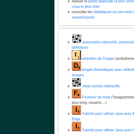
rejouer la
partie duplicate la plus chèr
coup le plus cher
consulter les
statistiques sur les mots 
souvent joués
anacroisés interactifs
,
anacrois
définitions
sélection de Tirages
(entraînem
tirages thématiques avec définit
images
mots-croisés interactifs
Fouineur de mots
("anagrammeur
plus long, cousins, ...)
Tutoriel pour utiliser Java avec 
Edge
Tutoriel pour utiliser Java avec 