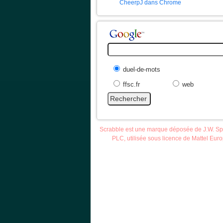
CheerpJ dans Chrome
duel-de-mots
ffsc.fr
web
Scrabble est une marque déposée de J.W. S
PLC, utilisée sous licence de Mattel Eur