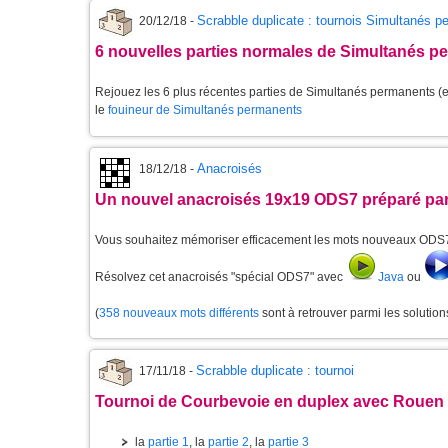
Scrabble duplicate : tournois Simultanés 
20/12/18 -
6 nouvelles parties normales de Simultanés p
Rejouez les 6 plus récentes parties de Simultanés permanents (et
le
fouineur de Simultanés permanents
Anacroisés
18/12/18 -
Un nouvel anacroisés 19x19 ODS7 préparé par
Vous souhaitez mémoriser efficacement les mots nouveaux ODS
Résolvez cet anacroisés "spécial ODS7" avec
Java
ou
(
358 nouveaux mots différents
sont à retrouver parmi les solutio
Scrabble duplicate : tournoi
17/11/18 -
Tournoi de Courbevoie en duplex avec Rouen
la
partie 1
, la
partie 2
, la
partie 3