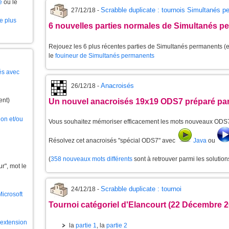
e
ou le
Scrabble duplicate : tournois Simultanés 
27/12/18 -
le plus
6 nouvelles parties normales de Simultanés p
Rejouez les 6 plus récentes parties de Simultanés permanents (et
le
fouineur de Simultanés permanents
és avec
Anacroisés
26/12/18 -
ent)
Un nouvel anacroisés 19x19 ODS7 préparé par
ion et/ou
Vous souhaitez mémoriser efficacement les mots nouveaux ODS
Résolvez cet anacroisés "spécial ODS7" avec
Java
ou
(
358 nouveaux mots différents
sont à retrouver parmi les solutio
", mot le
Scrabble duplicate : tournoi
24/12/18 -
Microsoft
Tournoi catégoriel d'Elancourt (22 Décembre 2
l'extension
la
partie 1
, la
partie 2