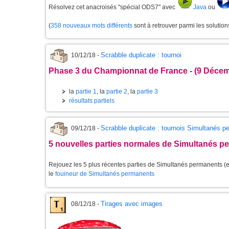
Résolvez cet anacroisés "spécial ODS7" avec
Java
ou
(
358 nouveaux mots différents
sont à retrouver parmi les solutio
Scrabble duplicate : tournoi
10/12/18 -
Phase 3 du Championnat de France - (9 Décem
la
partie 1
, la
partie 2
, la
partie 3
résultats partiels
Scrabble duplicate : tournois Simultanés 
09/12/18 -
5 nouvelles parties normales de Simultanés p
Rejouez les 5 plus récentes parties de Simultanés permanents (et
le
fouineur de Simultanés permanents
Tirages avec images
08/12/18 -