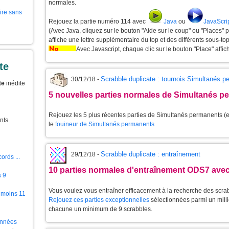
normales.
aire sans
Rejouez la partie numéro 114 avec
Java
ou
JavaScri
(Avec Java, cliquez sur le bouton "Aide sur le coup" ou "Places" 
affiche une lettre supplémentaire du top et des différents sous-top
Avec Javascript, chaque clic sur le bouton "Place" affic
te
Scrabble duplicate : tournois Simultanés 
30/12/18 -
te
inédite
5 nouvelles parties normales de Simultanés p
Rejouez les 5 plus récentes parties de Simultanés permanents (et
nts
le
fouineur de Simultanés permanents
Scrabble duplicate : entraînement
29/12/18 -
ords ...
10 parties normales d'entraînement ODS7 avec
s 9
Vous voulez vous entraîner efficacement à la recherche des scra
 moins 11
Rejouez ces parties exceptionnelles
sélectionnées parmi un milli
chacune un minimum de 9 scrabbles.
ionnées