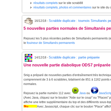
résultats complets
sur le site scrab88
résultats complets, photos et commentaires
sur le site du
Scrabble duplicate : tournois Simultanés 
16/12/18 -
5 nouvelles parties normales de Simultanés p
Rejouez les 5 plus récentes parties de Simultanés permanents (et
le
fouineur de Simultanés permanents
Scrabble duplicate : partie préparée
14/12/18 -
Une nouvelle partie diabolique ODS7 préparée
Snig a préparé de nouvelles parties d'entraînement très techniques
comprennent de 3 à 6 scrabbles, totalisent de 851 à 1162 points
normales.
Rejouez la partie numéro 112 avec
Java
ou
JavaScri
(Avec Java, cliquez sur le bouton "Aide sur le coup" ou "Places" 
affiche une lettre supplémentaire du top et des différents sous-top
Avec Javascript, chaque clic sur le bouton "Place" affic