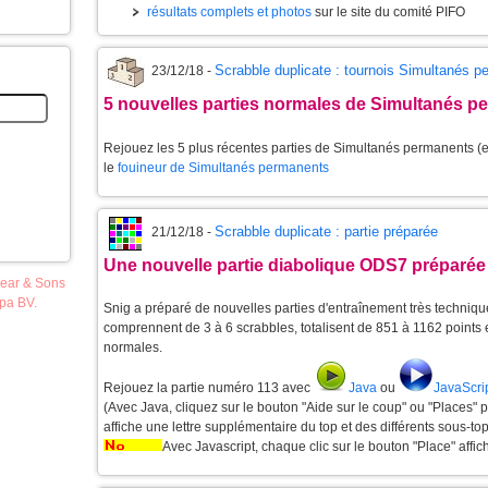
résultats complets et photos
sur le site du comité PIFO
Scrabble duplicate : tournois Simultanés 
23/12/18 -
5 nouvelles parties normales de Simultanés p
Rejouez les 5 plus récentes parties de Simultanés permanents (et
le
fouineur de Simultanés permanents
Scrabble duplicate : partie préparée
21/12/18 -
Une nouvelle partie diabolique ODS7 préparée
pear & Sons
opa BV.
Snig a préparé de nouvelles parties d'entraînement très techniques
comprennent de 3 à 6 scrabbles, totalisent de 851 à 1162 points
normales.
Rejouez la partie numéro 113 avec
Java
ou
JavaScri
(Avec Java, cliquez sur le bouton "Aide sur le coup" ou "Places" 
affiche une lettre supplémentaire du top et des différents sous-top
Avec Javascript, chaque clic sur le bouton "Place" affic