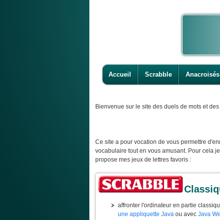
Accueil
Scrabble
Anacroisés
Bienvenue
sur le site des duels de mots et des 
Ce site a pour vocation de vous permettre d'enr
vocabulaire tout en vous amusant. Pour cela j
propose mes jeux de lettres favoris :
Classi
affronter l'ordinateur en partie classiq
une appliquette Java
ou avec
Java We