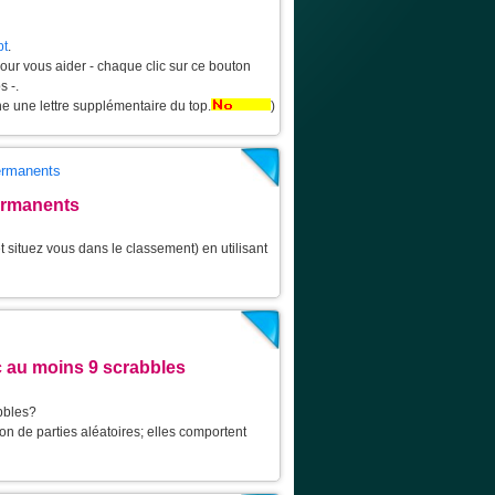
pt
.
pour vous aider - chaque clic sur ce bouton
s -.
he une lettre supplémentaire du top.
)
permanents
ermanents
 situez vous dans le classement) en utilisant
 au moins 9 scrabbles
bbles?
on de parties aléatoires; elles comportent