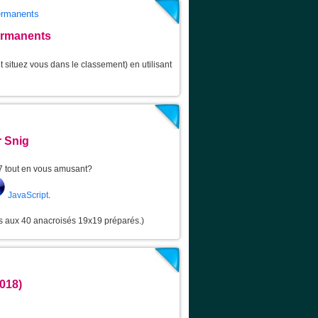
permanents
ermanents
 situez vous dans le classement) en utilisant
 Snig
7 tout en vous amusant?
JavaScript
.
ns aux 40 anacroisés 19x19 préparés.)
018)