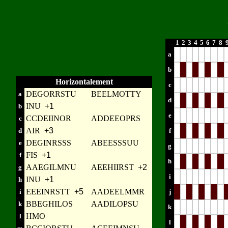
1
2
3
4
5
6
7
8
a
b
Horizontalement
c
DEGORRSTU
BEELMOTTY
a
d
INU
+1
b
e
CCDEIINOR
ADDEEOPRS
c
AIR
+3
d
f
DEGINRSSS
ABEESSSUU
e
g
FIS
+1
f
h
AAEGILMNU
AEEHIIRST
+2
g
i
INU
+1
h
EEEINRSTT
+5
AADEELMMR
i
j
BBEGHILOS
AADILOPSU
k
k
HMO
l
l