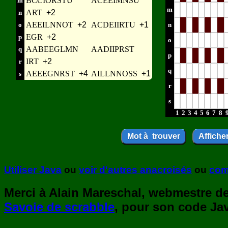
BCCIORSTU
ACEEIMNSU
m
m
ART
+2
n
AEEILNNOT
+2
ACDEIIRTU
+1
o
n
EGR
+2
p
o
AABEEGLMN
AADIIPRST
q
p
IRT
+2
r
q
AEEEGNRST
+4
AILLNNOSS
+1
s
r
s
1
2
3
4
5
6
7
8
Utiliser Java
ou
voir d'autres anacroisés
ou
com
Merci à Alain Mareschal, webmestre de 
Savoie de scrabble
, pour son code Jav