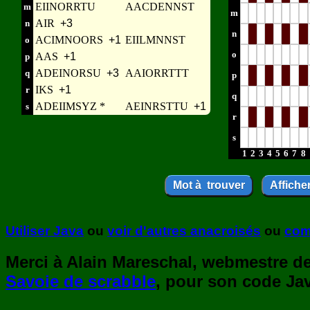
EIINORRTU
AACDENNST
m
m
AIR
+3
n
n
ACIMNOORS
+1
EIILMNNST
o
o
AAS
+1
p
ADEINORSU
+3
AAIORRTTT
q
p
IKS
+1
r
q
ADEIIMSYZ *
AEINRSTTU
+1
s
r
s
1
2
3
4
5
6
7
8
Utiliser Java
ou
voir d'autres anacroisés
ou
com
Merci à Alain Mareschal, webmestre de 
Savoie de scrabble
, pour son code Jav