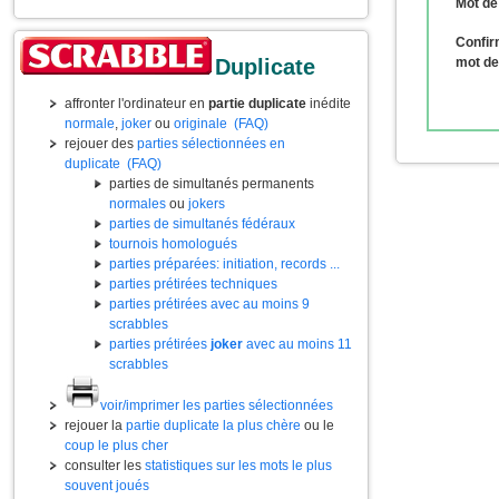
Mot de
Confir
Duplicate
mot de
affronter l'ordinateur en
partie duplicate
inédite
normale
,
joker
ou
originale
(FAQ)
rejouer des
parties sélectionnées en
duplicate
(FAQ)
parties de simultanés permanents
normales
ou
jokers
parties de simultanés fédéraux
tournois homologués
parties préparées: initiation, records ...
parties prétirées techniques
parties prétirées avec au moins 9
scrabbles
parties prétirées
joker
avec au moins 11
scrabbles
voir/imprimer les parties sélectionnées
rejouer la
partie duplicate la plus chère
ou le
coup le plus cher
consulter les
statistiques sur les mots le plus
souvent joués