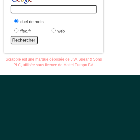
duel-de-mots
ffsc.fr
web
Scrabble est une marque déposée de J.W. Spear & Sons
PLC, utilisée sous licence de Mattel Europa BV.