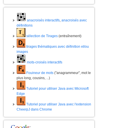
anacroisés interactifs
,
anacroisés avec
définitions
sélection de Tirages
(entraînement)
tirages thématiques avec définition et/ou
images
mots-croisés interactifs
Fouineur de mots
("anagrammeur", mot le
plus long, cousins, ...)
Tutoriel pour utiliser Java avec Microsoft
Edge
Tutoriel pour utiliser Java avec l'extension
CheerpJ dans Chrome