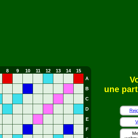
8
9
10
11
12
13
14
15
Vo
A
une part
B
C
D
Rejo
E
V
F
Me