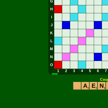
G
H
I
J
K
L
M
N
O
1
2
3
4
5
6
7
Coup
A
E
N