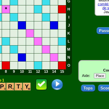
webmes
G
comité
*
de 
H
Jav
I
J
Passe
K
L
M
N
O
Cou
8
9
10
11
12
13
14
15
Aide:
 1
P
R
T
Y
Tops
Sco