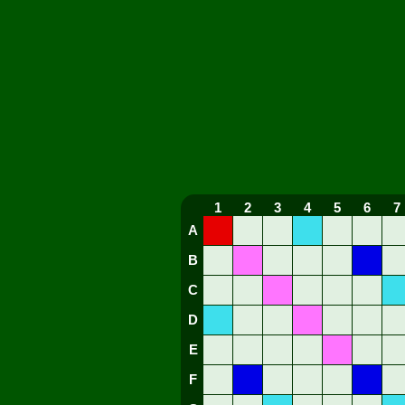
1
2
3
4
5
6
7
A
B
C
D
E
F