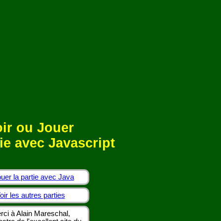
ir ou Jouer
ie avec Javascript
uer la partie avec Java
oir les autres parties
rci à Alain Mareschal,