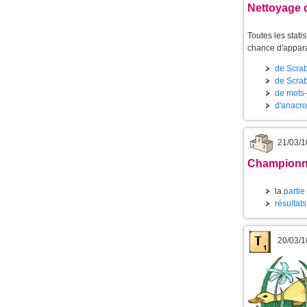
Nettoyage 
Toutes les stat
chance d'appara
de Scrab
de Scrab
de mots-c
d'anacroi
21/03/1
Championna
la
partie
résultat
20/03/1