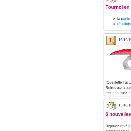
Tournoi en 
la
partie
résultat
16/10/1
(Cueillette fruc
Retrouvez à part
reconnaissez le
15/10/1
6 nouvelles
Rejouez les 6 p