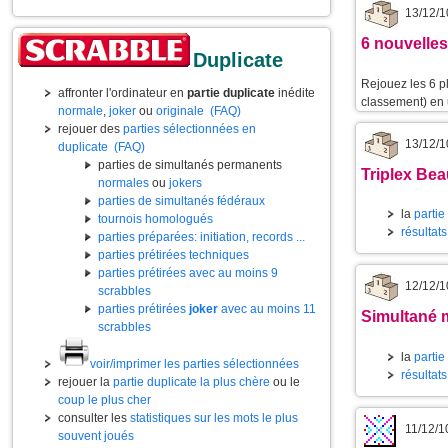
13/12/1
6 nouvelles
Duplicate
Rejouez les 6 p
affronter l'ordinateur en
partie duplicate
inédite
classement) en u
normale
,
joker
ou
originale
(FAQ)
rejouer des
parties sélectionnées en
13/12/1
duplicate
(FAQ)
parties de simultanés permanents
Triplex Bea
normales
ou
jokers
parties de simultanés fédéraux
la
partie
tournois homologués
résultat
parties préparées: initiation, records ...
parties prétirées techniques
parties prétirées avec au moins 9
12/12/1
scrabbles
parties prétirées
joker
avec au moins 11
Simultané m
scrabbles
la
partie
voir/imprimer les parties sélectionnées
résultats
rejouer la
partie duplicate la plus chère
ou le
coup le plus cher
consulter les
statistiques sur les mots le plus
11/12/1
souvent joués