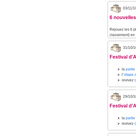
03/11/1
6 nouvelles
Rejouez les 6 p
classement) en u
31/10/1
Festival d'
la
partie
l'
étape 
revivez
29/10/1
Festival d'A
la
partie
revivez