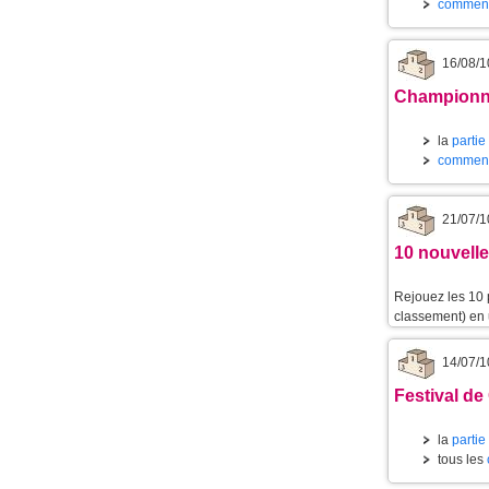
commenta
16/08/1
Championnat
la
partie
commenta
21/07/1
10 nouvelle
Rejouez les 10 
classement) en u
14/07/1
Festival de
la
partie
tous les