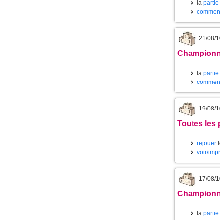
la
partie
commenta
21/08/1
Championnat
la
partie
commenta
19/08/1
Toutes les 
rejouer
l
voir/imp
17/08/1
Championnat
la
partie