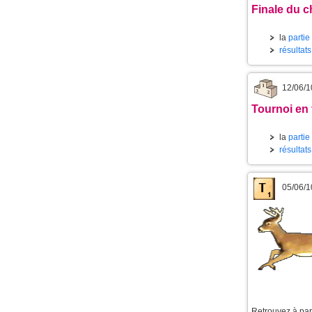
Finale du c
la
partie
résultats
12/06/1
Tournoi en 
la
partie
résultat
05/06/1
Retrouvez à part