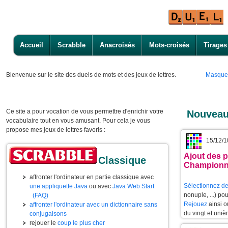
Accueil
Scrabble
Anacroisés
Mots-croisés
Tirages
Bienvenue
sur le site des duels de mots et des jeux de lettres.
Masque
Ce site a pour vocation de vous permettre d'enrichir votre
Nouveau
vocabulaire tout en vous amusant. Pour cela je vous
propose mes jeux de lettres favoris :
15/12/1
Ajout des p
Classique
Championn
affronter l'ordinateur en partie classique avec
Sélectionnez de
une appliquette Java
ou avec
Java Web Start
nonuple, ...) po
(FAQ)
Rejouez
ainsi 
affronter l'ordinateur avec un dictionnaire sans
du vingt et uniè
conjugaisons
rejouer le
coup le plus cher