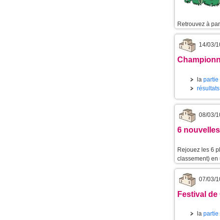
Retrouvez à part
14/03/1
Championnat
la
partie
résultat
08/03/1
6 nouvelles
Rejouez les 6 p
classement) en u
07/03/1
Festival de
la
partie