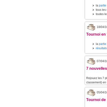
la
partie
tous les
toutes l
18/04/1
Tournoi en 
la
partie
résultat
07/04/1
7 nouvelles
Rejouez les 7 p
classement) en u
05/04/1
Tournoi de 