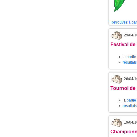
Retrouvez à part
29/04/1
Festival de
la
partie
résultat
26/04/1
Tournoi de 
la
partie
résultat
19/04/1
Championnat