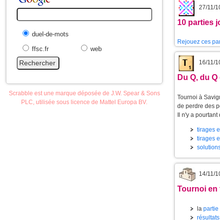
27/11/1
10 parties 
duel-de-mots
Rejouez ces par
ffsc.fr
web
16/11/1
Du Q, du Q 
Scrabble est une marque déposée de J.W. Spear & Sons
Tournoi à Savig
PLC, utilisée sous licence de Mattel Europa BV.
de perdre des p
Il n'y a pourtan
tirages e
tirages
solution
14/11/1
Tournoi en 
la
partie
résultat