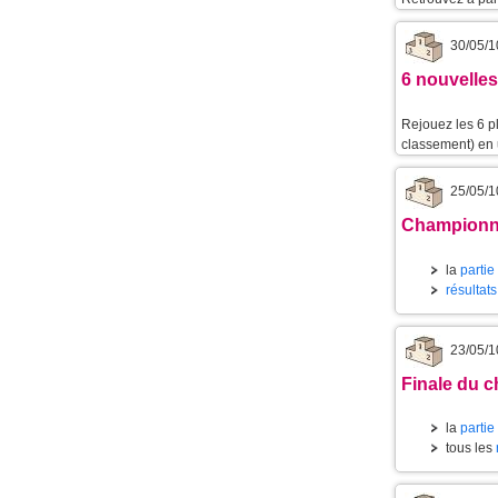
30/05/1
6 nouvelles
Rejouez les 6 p
classement) en u
25/05/1
Championnat
la
partie
résultats
23/05/1
Finale du c
la
partie
tous les