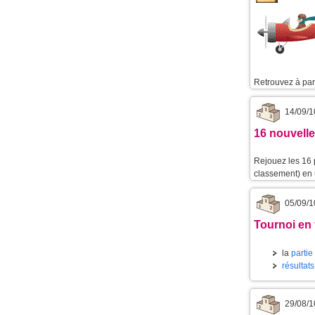
Retrouvez à part
14/09/1
16 nouvelle
Rejouez les 16 
classement) en u
05/09/1
Tournoi en 
la
partie
résultat
29/08/1