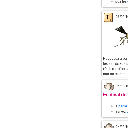
tous les
06/03/1
Retrouvez à part
les lors de vos 
(Petit clin d'oeil
tour du monde e
05/03/1
Festival de
la
partie
revivez
04/03/1