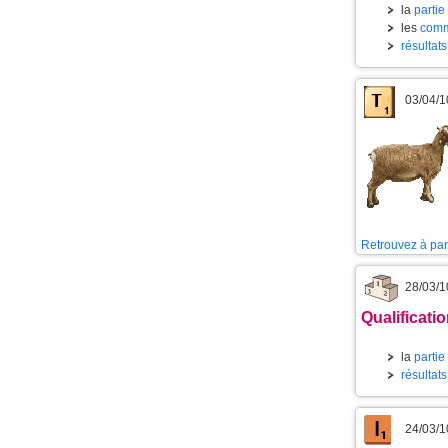
la
partie
les
comm
résultat
03/04/1
Retrouvez à part
28/03/1
Qualificati
la
partie
résultat
24/03/1