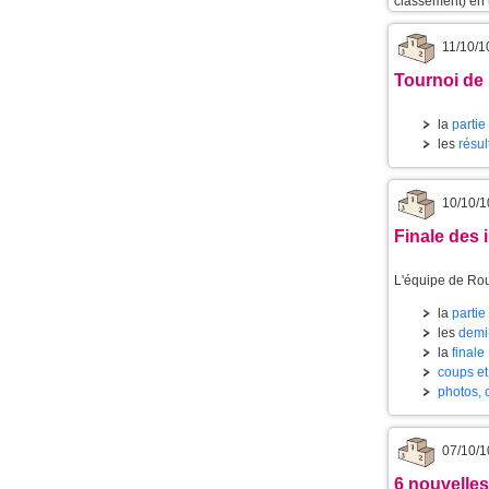
classement) en u
11/10/1
Tournoi de
la
partie
les
résul
10/10/1
Finale des 
L'équipe de Rou
la
partie
les
demi-
la
finale
coups et
photos, c
07/10/1
6 nouvelles