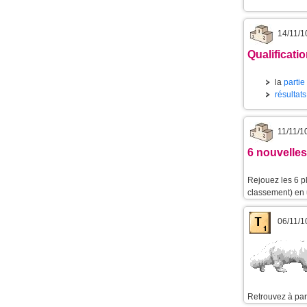
14/11/1
Qualificati
la
partie
résultats
11/11/1
6 nouvelles
Rejouez les 6 p
classement) en u
06/11/1
Retrouvez à part