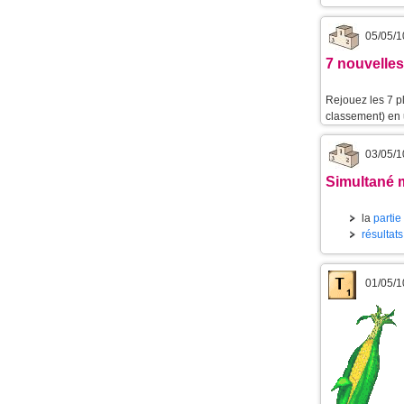
05/05/1
7 nouvelles
Rejouez les 7 p
classement) en u
03/05/1
Simultané m
la
partie
résultats
01/05/1