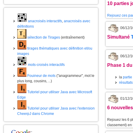
10 parties 
Rejouez ces par
anacroisés interactifs
,
anacroisés avec
définitions
06/12/1
Simultané
sélection de Tirages
(entraînement)
tirages thématiques avec définition et/ou
images
06/12/1
Phase 1 du
mots-croisés interactifs
Fouineur de mots
("anagrammeur", mot le
la
partie
plus long, cousins, ...)
résultats
Tutoriel pour utiliser Java avec Microsoft
Edge
01/12/1
6 nouvelles
Tutoriel pour utiliser Java avec l'extension
CheerpJ dans Chrome
Rejouez les 6 p
classement) en u