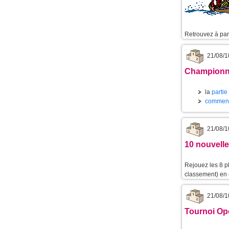
Retrouvez à part
21/08/1
Championnat
la
partie
commenta
21/08/1
10 nouvelle
Rejouez les 8 p
classement) en u
21/08/1
Tournoi Ope