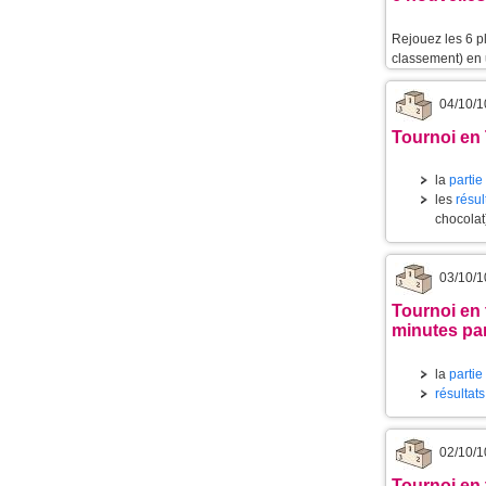
Rejouez les 6 p
classement) en u
04/10/1
Tournoi en 
la
partie
les
résu
chocolat)
03/10/1
Tournoi en 
minutes pa
la
partie
résultat
02/10/1
Tournoi en 