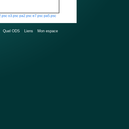
2.psc
o3.psc
pa2.psc
e7.psc
pa5.psc
Quel ODS
Liens
Mon espace