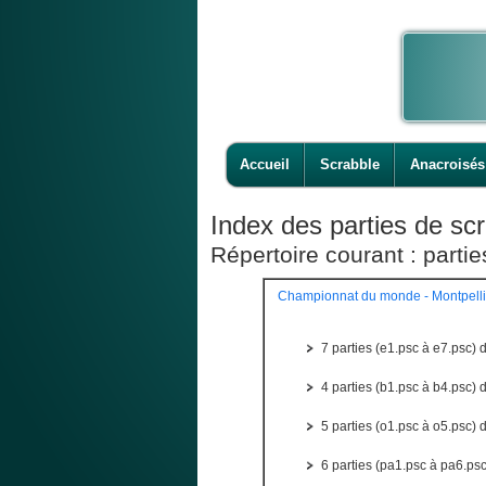
Accueil
Scrabble
Anacroisés
Index des parties de scr
Répertoire courant : part
Championnat du monde - Montpelli
7 parties (e1.psc à e7.psc) 
4 parties (b1.psc à b4.psc) 
5 parties (o1.psc à o5.psc) 
6 parties (pa1.psc à pa6.psc