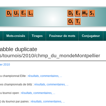
Mots-croisés
Tirages
Fouineur de mots
Conjugateur
abble duplicate
ies/tournois/2010/chmp_du_mondeMontpellier
er 2010
du championnat Elite :
résultats, commentaires, ...
des championnats de blitz :
résultats, commentaires, ...
du tournoi open :
résultats, commentaires, ...
) du tournoi par paires :
résultats, commentaires, ...