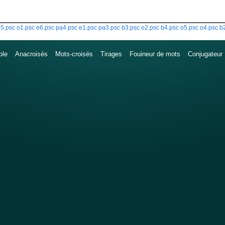
5.psc
o1.psc
e6.psc
pa4.psc
e1.psc
pa3.psc
b3.psc
o2.psc
b4.psc
o5.psc
o4.psc
b
ble
Anacroisés
Mots-croisés
Tirages
Fouineur de mots
Conjugateur