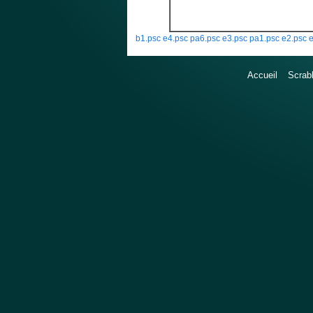
b1.psc
e4.psc
pa6.psc
e3.psc
pa1.psc
e2.psc
e
Accueil
Scrab