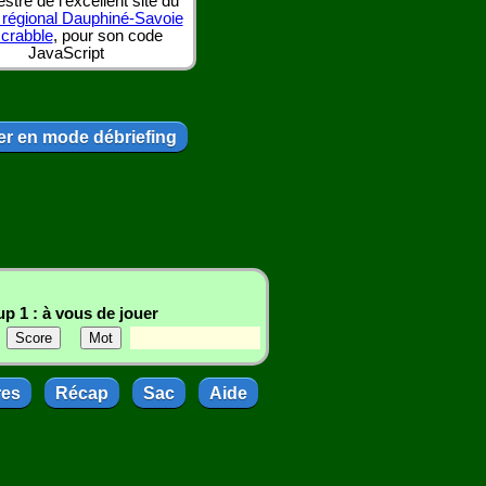
tre de l'excellent site du
 régional Dauphiné-Savoie
scrabble
, pour son code
JavaScript
r en mode débriefing
p 1 : à vous de jouer
res
Récap
Sac
Aide