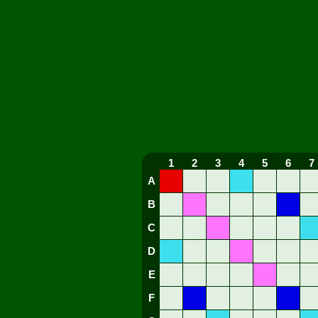
1
2
3
4
5
6
7
A
B
C
D
E
F