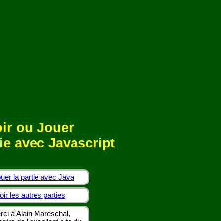
ir ou Jouer
ie avec Javascript
uer la partie avec Java
oir les autres parties
rci à Alain Mareschal,