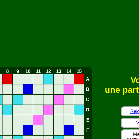
8
9
10
11
12
13
14
15
Vo
A
une part
B
C
D
Rejo
E
V
F
Me