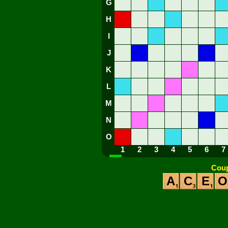
G
H
I
J
K
L
M
N
O
1
2
3
4
5
6
7
Coup
A
C
E
O