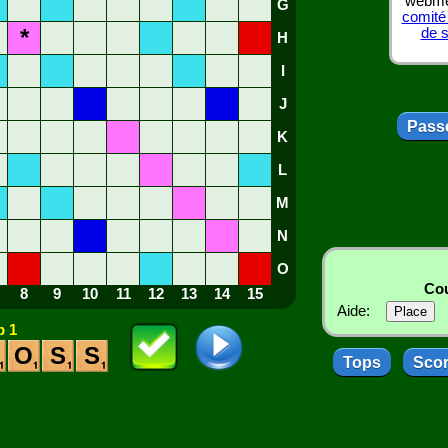
webmes
G
comité
*
de 
H
I
J
Passe
K
L
M
N
O
Cou
8
9
10
11
12
13
14
15
Aide:
 1
O
S
S
Tops
Sco