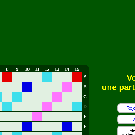
8
9
10
11
12
13
14
15
Vo
A
une part
B
C
D
Rejo
E
V
F
Me