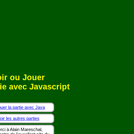
ir ou Jouer
ie avec Javascript
uer la partie avec Java
oir les autres parties
rci à Alain Mareschal,