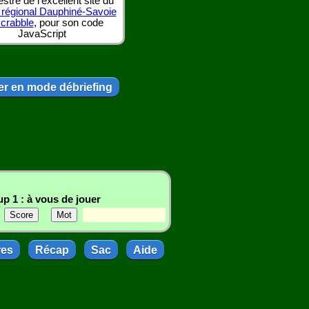
tre de l'excellent site du
 régional Dauphiné-Savoie
scrabble
, pour son code
JavaScript
r en mode débriefing
p 1 : à vous de jouer
res
Récap
Sac
Aide