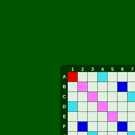
1
2
3
4
5
6
7
A
B
C
D
E
F