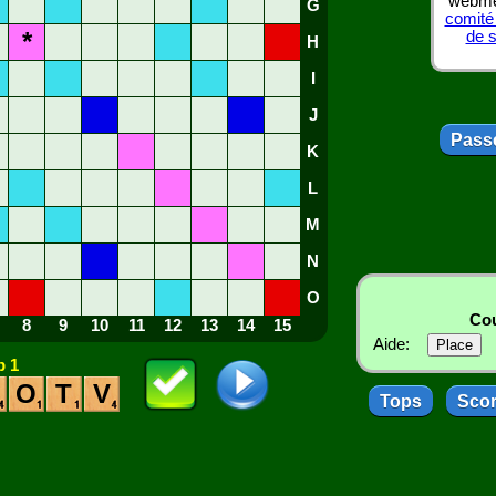
webmes
G
comité
*
de 
H
I
J
Passe
K
L
M
N
O
Cou
8
9
10
11
12
13
14
15
Aide:
 1
O
T
V
Tops
Sco