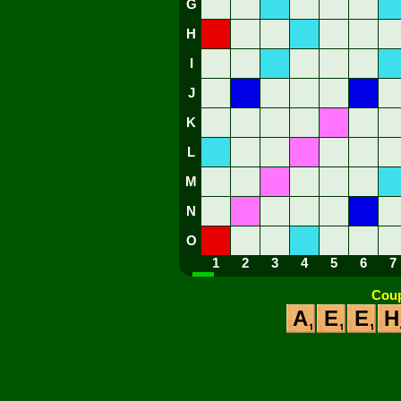
G
H
I
J
K
L
M
N
O
1
2
3
4
5
6
7
Coup
A
E
E
H