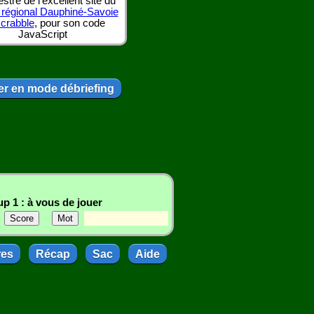
tre de l'excellent site du
 régional Dauphiné-Savoie
scrabble
, pour son code
JavaScript
r en mode débriefing
p 1 : à vous de jouer
res
Récap
Sac
Aide