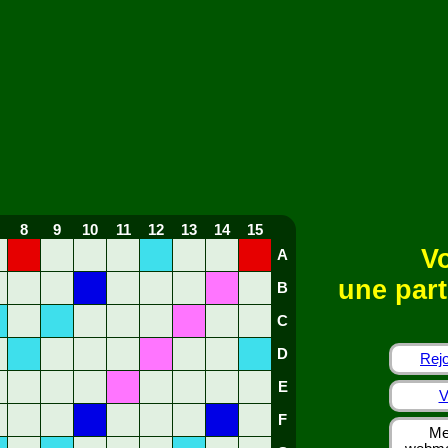
8
9
10
11
12
13
14
15
Vo
A
une part
B
C
D
Rejo
E
V
F
Me