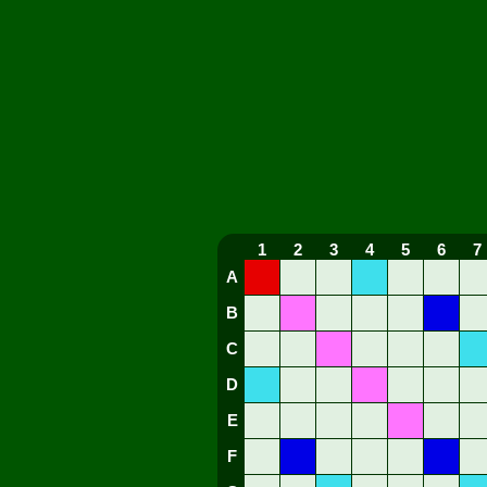
1
2
3
4
5
6
7
A
B
C
D
E
F