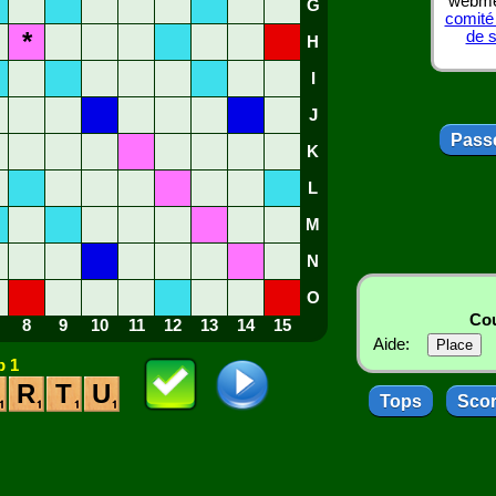
webmes
G
comité
*
de 
H
I
J
Passe
K
L
M
N
O
Cou
8
9
10
11
12
13
14
15
Aide:
 1
R
T
U
Tops
Sco