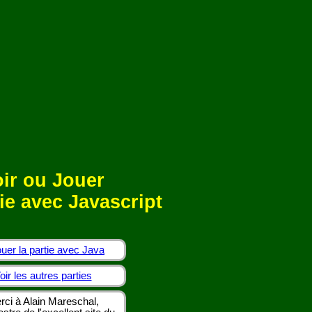
ir ou Jouer
ie avec Javascript
uer la partie avec Java
oir les autres parties
rci à Alain Mareschal,