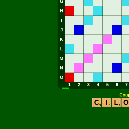
G
H
I
J
K
L
M
N
O
1
2
3
4
5
6
7
Coup
C
I
L
O