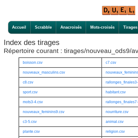
Accueil
Scrabble
Anacroisés
Mots-croisés
Tirages
Index des tirages
Répertoire courant : tirages/nouveau_ods9/a
boisson.csv
c7.csv
nouveaux_masculins.csv
nouveaux_feminins
c8.csv
rallonges_finales3
sport.csv
habitant.csv
mots3-4.csv
rallonges_finales7
nouveaux_feminins9.csv
nourriture.csv
c3-5.csv
animal.csv
plante.csv
religion.csv