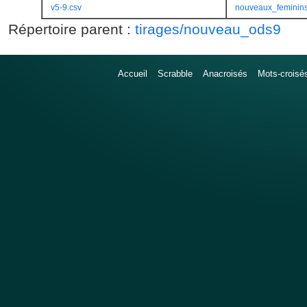
v5-9.csv
nouveaux_feminins
Répertoire parent :
tirages/nouveau_ods9
Accueil
Scrabble
Anacroisés
Mots-croisé