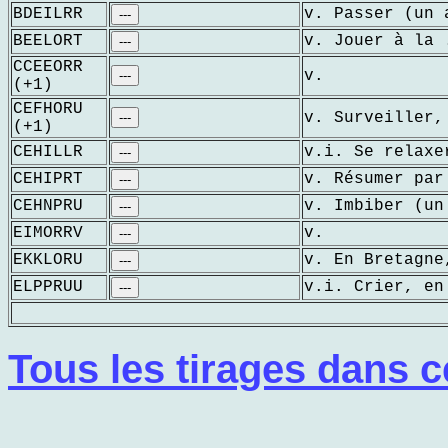
BDEILRR
v. Passer (un 
---
BEELORT
v. Jouer à la 
---
CCEEORR
v.
---
(+1)
CEFHORU
v. Surveiller,
---
(+1)
CEHILLR
v.i. Se relaxe
---
CEHIPRT
v. Résumer par
---
CEHNPRU
v. Imbiber (un
---
EIMORRV
v.
---
EKKLORU
v. En Bretagne
---
ELPPRUU
v.i. Crier, en
---
Tous les tirages dans c