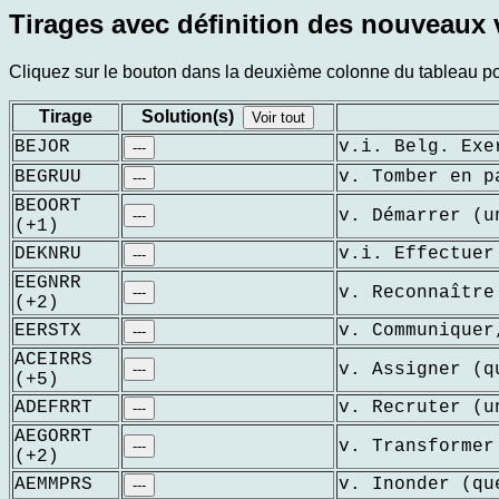
Tirages avec définition des nouveaux v
Cliquez sur le bouton dans la deuxième colonne du tableau pour
Tirage
Solution(s)
Voir tout
BEJOR
v.i. Belg. Exe
---
BEGRUU
v. Tomber en p
---
BEOORT
v. Démarrer (u
---
(+1)
DEKNRU
v.i. Effectuer
---
EEGNRR
v. Reconnaître
---
(+2)
EERSTX
v. Communiquer
---
ACEIRRS
v. Assigner (q
---
(+5)
ADEFRRT
v. Recruter (u
---
AEGORRT
v. Transformer
---
(+2)
AEMMPRS
v. Inonder (qu
---