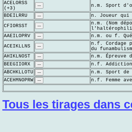
ACELORSS
n.m. Sport d'
---
(+3)
BDEILRRU
n. Joueur qui
---
n.m. (Nom dép
CFIORSST
---
l'haltérophil
AAEILOPRV
n.m. ou f. Qu
---
n.f. Cordage 
ACEIKLLNS
---
du funambulis
AHIKLNOST
n.m. Épreuve 
---
BEEGIIORX
n.f. Addictio
---
ABCHKLLOTU
n.m. Sport de
---
ACEHMNOPRW
n.f. Femme av
---
Tous les tirages dans c