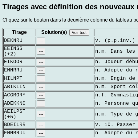
Tirages avec définition des nouveaux 
Cliquez sur le bouton dans la deuxième colonne du tableau pour
Tirage
Solution(s)
Voir tout
DEKNRU
v. (p.p.inv.)
---
EEINSS
n.m. Dans les
---
(+2)
EIKOOR
n. Joueur déb
---
ENNRRU
n. Adepte du 
---
HILNPT
n.m. Engin de
---
ABIKLLN
n.m. Sport co
---
ACGMORY
n.f. Gymnasti
---
ADEKKNO
n. Personne q
---
AEILPST
n.m. Type de 
---
(+5)
BDEILRR
v. 10. Passer
---
ENNRRUU
n. Adepte du 
---