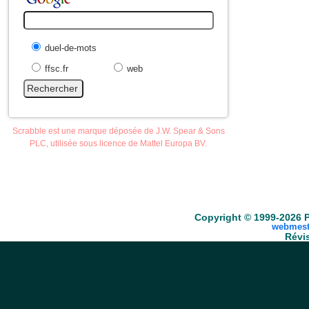
duel-de-mots
ffsc.fr
web
Scrabble est une marque déposée de J.W. Spear & Sons
PLC, utilisée sous licence de Mattel Europa BV.
Accueil
Scrabble
Anacroisés
Mots-croisé
Copyright © 1999-2026 P
webmest
Révis