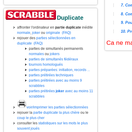
7. Co
8. Com
Duplicate
9. Pou
affronter l'ordinateur en
partie duplicate
inédite
10. P
normale
,
joker
ou
originale
(FAQ)
rejouer des
parties sélectionnées en
Ca ne m
duplicate
(FAQ)
parties de simultanés permanents
normales
ou
jokers
parties de simultanés fédéraux
tournois homologués
parties préparées: initiation, records ...
parties prétirées techniques
parties prétirées avec au moins 9
scrabbles
parties prétirées
joker
avec au moins 11
scrabbles
voir/imprimer les parties sélectionnées
rejouer la
partie duplicate la plus chère
ou le
coup le plus cher
consulter les
statistiques sur les mots le plus
souvent joués