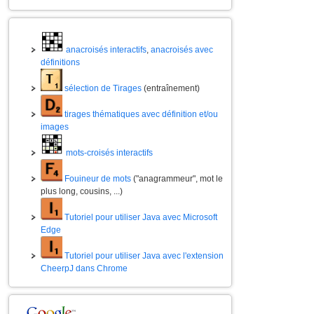
anacroisés interactifs
,
anacroisés avec
définitions
sélection de Tirages
(entraînement)
tirages thématiques avec définition et/ou
images
mots-croisés interactifs
Fouineur de mots
("anagrammeur", mot le
plus long, cousins, ...)
Tutoriel pour utiliser Java avec Microsoft
Edge
Tutoriel pour utiliser Java avec l'extension
CheerpJ dans Chrome