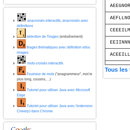
AEEGNO
AEFLLN
anacroisés interactifs
,
anacroisés avec
définitions
CEEEIL
sélection de Tirages
(entraînement)
EEIINN
tirages thématiques avec définition et/ou
images
ACEEIL
mots-croisés interactifs
Tous les 
Fouineur de mots
("anagrammeur", mot le
plus long, cousins, ...)
Tutoriel pour utiliser Java avec Microsoft
Edge
Tutoriel pour utiliser Java avec l'extension
CheerpJ dans Chrome