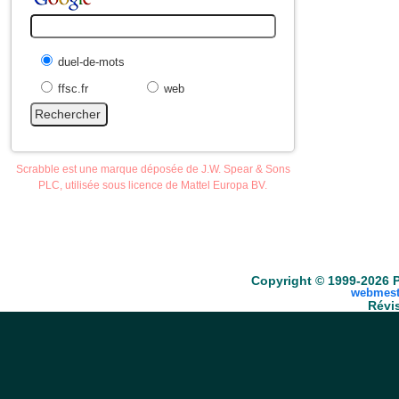
duel-de-mots
ffsc.fr
web
Scrabble est une marque déposée de J.W. Spear & Sons
PLC, utilisée sous licence de Mattel Europa BV.
Accueil
Scrabble
Anacroisés
Mots-croisé
Copyright © 1999-2026 P
webmest
Révis