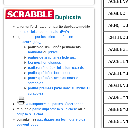
ACEELN
AEGLNO
Duplicate
AKMQTU
affronter l'ordinateur en
partie duplicate
inédite
normale
,
joker
ou
originale
(FAQ)
rejouer des
parties sélectionnées en
CHIINO
duplicate
(FAQ)
parties de simultanés permanents
AABDEG
normales
ou
jokers
parties de simultanés fédéraux
AACEIL
tournois homologués
parties préparées: initiation, records ...
parties prétirées techniques
AAEILM
parties prétirées avec au moins 9
scrabbles
AEGINN
parties prétirées
joker
avec au moins 11
scrabbles
AADEIM
voir/imprimer les parties sélectionnées
ABEEGM
rejouer la
partie duplicate la plus chère
ou le
coup le plus cher
consulter les
statistiques sur les mots le plus
AEEGIN
souvent joués