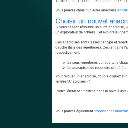
(nombre de lettres proposées correct
Vous pouvez choisir un autre anacroisé
en util
Choisir un nouvel anacr
Si vous désirez résoudre un autre anacroisé, v
un explorateur de fichiers. Cet explorateur per
Ces anacroisés sont classés par type et répartis
gauche (liste des répertoires). Ceci entraîne l'
respectivement:
les sous-répertoires du répertoire cliqué
les anacroisés du répertoire cliqué (dans
Pour rejouer un anacroisé, double-cliquez sur 
fenêtre "Anacroisés - ".
(Note: l'élément ".." affiché dans la boite à lis
Vous pouvez également
proposer des anacrois