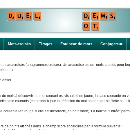
Mots-croisés
Tirages
Fouineur de mots
Conjugateur
i des anacroisés (anagrammes croisés). Un anacroisé est un mots-croisés pour leque
bétique).
n entier.
e mots à découvrir. Le mot courant est visualisé en jaune, la case courante en ver
tte case courants (et mettent à jour la définition du mot courant qui s'affiche sous la
ase courante (en rouge si elle est incorrecte, en noir sinon). La touche "Entrée" perm
e de points affichés dans le champ score et calculés par la formule suivante :