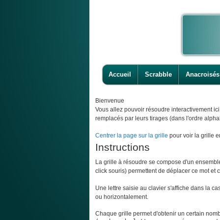
Accueil
Scrabble
Anacroisés
Bienvenue
Vous allez pouvoir résoudre interactivement ic
remplacés par leurs tirages (dans l'ordre alpha
Centrer la page sur la grille
pour voir la grille e
Instructions
La grille à résoudre se compose d'un ensemble d
click souris) permettent de déplacer ce mot et ce
Une lettre saisie au clavier s'affiche dans la c
ou horizontalement.
Chaque grille permet d'obtenir un certain nombr