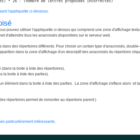
es) * 26 - (nombre de lettres proposées incorrectes)
isant l'appliquette ci-dessous
.
oisé
ous pouvez utiliser l'appliquette ci-dessus qui comprend une zone d'affichage textu
met d'atteindre tous les anacroisés disponibles sur le serveur web.
 dans des répertoires différents. Pour choisir un certain type d'anacroisés, double-
apparition dans la zone d'affichage d'un descriptif des anacroisés du répertoire cliqué
 (dans la boite à liste des répertoires),
 la boite à liste des parties).
un élément dans la boite à liste des parties. La zone d'affichage s'efface alors e
te des répertoires permet de remonter au répertoire parent.)
és particulièrement intéressants.