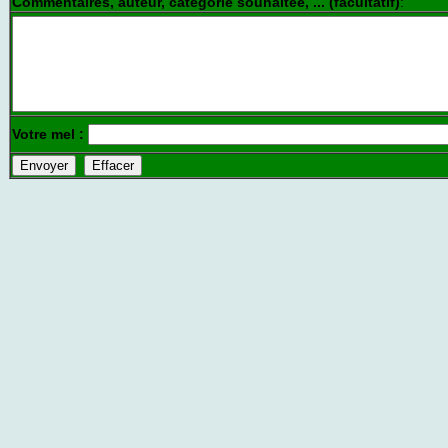
Commentaires, auteur, catégorie souhaitée, ... (facultatif)
:
Votre mel :