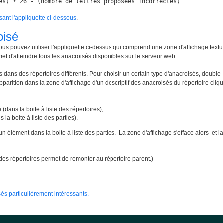
es) * 26 - (nombre de lettres proposées incorrectes)
isant l'appliquette ci-dessous
.
oisé
ous pouvez utiliser l'appliquette ci-dessus qui comprend une zone d'affichage textu
met d'atteindre tous les anacroisés disponibles sur le serveur web.
 dans des répertoires différents. Pour choisir un certain type d'anacroisés, double-
apparition dans la zone d'affichage d'un descriptif des anacroisés du répertoire cliqué
 (dans la boite à liste des répertoires),
 la boite à liste des parties).
un élément dans la boite à liste des parties. La zone d'affichage s'efface alors e
te des répertoires permet de remonter au répertoire parent.)
és particulièrement intéressants.