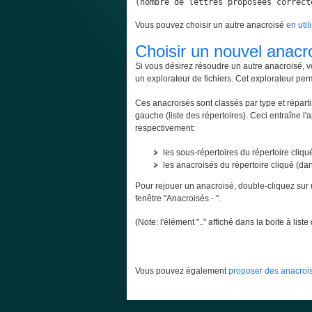
(nombre de lettres proposées correct
Vous pouvez choisir un autre anacroisé
en util
Choisir un nouvel anacr
Si vous désirez résoudre un autre anacroisé, v
un explorateur de fichiers. Cet explorateur per
Ces anacroisés sont classés par type et répartis
gauche (liste des répertoires). Ceci entraîne l'
respectivement:
les sous-répertoires du répertoire cliqué
les anacroisés du répertoire cliqué (dans
Pour rejouer un anacroisé, double-cliquez sur 
fenêtre "Anacroisés - ".
(Note: l'élément ".." affiché dans la boite à lis
Vous pouvez également
proposer des anacrois