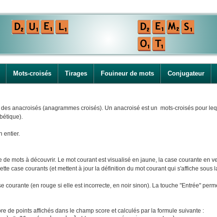
Mots-croisés
Tirages
Fouineur de mots
Conjugateur
i des anacroisés (anagrammes croisés). Un anacroisé est un mots-croisés pour leque
bétique).
n entier.
e mots à découvrir. Le mot courant est visualisé en jaune, la case courante en ver
tte case courants (et mettent à jour la définition du mot courant qui s'affiche sous la
ase courante (en rouge si elle est incorrecte, en noir sinon). La touche "Entrée" perm
e de points affichés dans le champ score et calculés par la formule suivante :