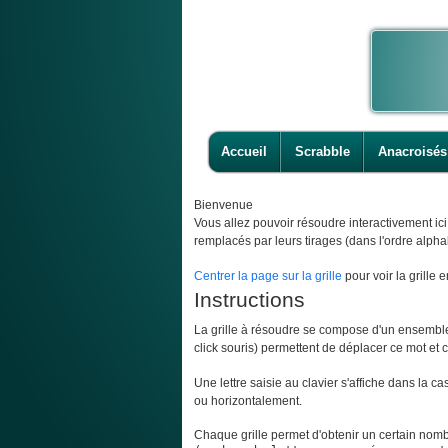
Accueil
Scrabble
Anacroisés
Bienvenue
Vous allez pouvoir résoudre interactivement ic
remplacés par leurs tirages (dans l'ordre alpha
Centrer la page sur la grille
pour voir la grille e
Instructions
La grille à résoudre se compose d'un ensemble d
click souris) permettent de déplacer ce mot et ce
Une lettre saisie au clavier s'affiche dans la c
ou horizontalement.
Chaque grille permet d'obtenir un certain nombr