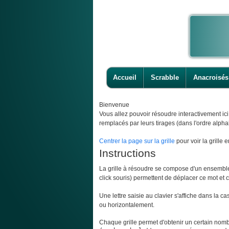
Accueil
Scrabble
Anacroisés
Bienvenue
Vous allez pouvoir résoudre interactivement ic
remplacés par leurs tirages (dans l'ordre alpha
Centrer la page sur la grille
pour voir la grille e
Instructions
La grille à résoudre se compose d'un ensemble d
click souris) permettent de déplacer ce mot et ce
Une lettre saisie au clavier s'affiche dans la c
ou horizontalement.
Chaque grille permet d'obtenir un certain nombr