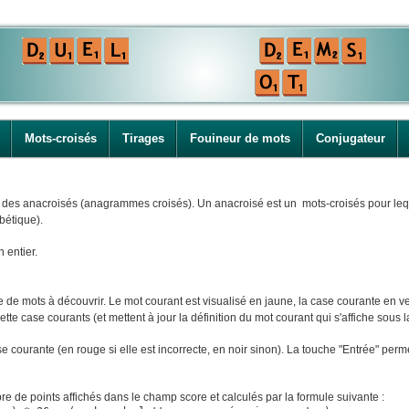
Mots-croisés
Tirages
Fouineur de mots
Conjugateur
i des anacroisés (anagrammes croisés). Un anacroisé est un mots-croisés pour leque
bétique).
n entier.
e mots à découvrir. Le mot courant est visualisé en jaune, la case courante en ver
tte case courants (et mettent à jour la définition du mot courant qui s'affiche sous la
ase courante (en rouge si elle est incorrecte, en noir sinon). La touche "Entrée" perm
e de points affichés dans le champ score et calculés par la formule suivante :