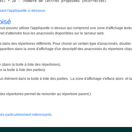
es) * 26 - (nombre de lettres proposées incorrectes)
isant l'appliquette ci-dessous
.
oisé
ous pouvez utiliser l'appliquette ci-dessus qui comprend une zone d'affichage textu
met d'atteindre tous les anacroisés disponibles sur le serveur web.
 dans des répertoires différents. Pour choisir un certain type d'anacroisés, double-
apparition dans la zone d'affichage d'un descriptif des anacroisés du répertoire cliqué
 (dans la boite à liste des répertoires),
 la boite à liste des parties).
un élément dans la boite à liste des parties. La zone d'affichage s'efface alors e
te des répertoires permet de remonter au répertoire parent.)
és particulièrement intéressants.