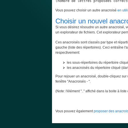
(nombre de lettres proposées correct
Vous pouvez choisir un autre anacroisé
en util
Choisir un nouvel anacr
Si vous désirez résoudre un autre anacroisé, v
un explorateur de fichiers. Cet explorateur per
Ces anacroisés sont classés par type et répartis
gauche (liste des répertoires). Ceci entraîne l'
respectivement:
les sous-répertoires du répertoire cliqué
les anacroisés du répertoire cliqué (dans
Pour rejouer un anacroisé, double-cliquez sur 
fenêtre "Anacroisés - ".
(Note: l'élément ".." affiché dans la boite à lis
Vous pouvez également
proposer des anacrois