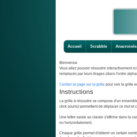
Accueil
Scrabble
Anacroisés
Bienvenue
Vous allez pouvoir résoudre interactivement ic
remplacés par leurs tirages (dans l'ordre alpha
Centrer la page sur la grille
pour voir la grille e
Instructions
La grille à résoudre se compose d'un ensemble d
click souris) permettent de déplacer ce mot et ce
Une lettre saisie au clavier s'affiche dans la c
ou horizontalement.
Chaque grille permet d'obtenir un certain nombr