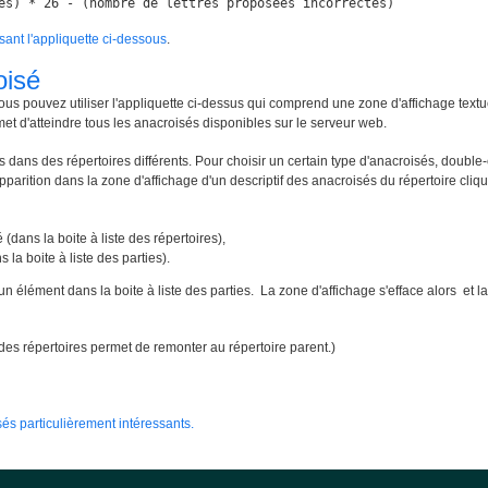
es) * 26 - (nombre de lettres proposées incorrectes)
isant l'appliquette ci-dessous
.
oisé
ous pouvez utiliser l'appliquette ci-dessus qui comprend une zone d'affichage textu
met d'atteindre tous les anacroisés disponibles sur le serveur web.
 dans des répertoires différents. Pour choisir un certain type d'anacroisés, double-
apparition dans la zone d'affichage d'un descriptif des anacroisés du répertoire cliqué
 (dans la boite à liste des répertoires),
 la boite à liste des parties).
un élément dans la boite à liste des parties. La zone d'affichage s'efface alors e
te des répertoires permet de remonter au répertoire parent.)
és particulièrement intéressants.