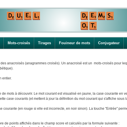
Mots-croisés
Tirages
Fouineur de mots
Conjugateur
i des anacroisés (anagrammes croisés). Un anacroisé est un mots-croisés pour leque
bétique).
n entier.
e mots à découvrir. Le mot courant est visualisé en jaune, la case courante en ver
tte case courants (et mettent à jour la définition du mot courant qui s'affiche sous la
ase courante (en rouge si elle est incorrecte, en noir sinon). La touche "Entrée" perm
e de points affichés dans le champ score et calculés par la formule suivante :