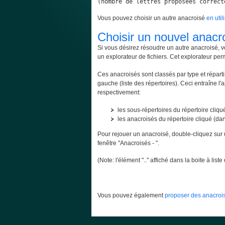
(nombre de lettres proposées correct
Vous pouvez choisir un autre anacroisé
en util
Choisir un nouvel anacr
Si vous désirez résoudre un autre anacroisé, v
un explorateur de fichiers. Cet explorateur per
Ces anacroisés sont classés par type et répartis
gauche (liste des répertoires). Ceci entraîne l'
respectivement:
les sous-répertoires du répertoire cliqué
les anacroisés du répertoire cliqué (dans
Pour rejouer un anacroisé, double-cliquez sur 
fenêtre "Anacroisés - ".
(Note: l'élément ".." affiché dans la boite à lis
Vous pouvez également
proposer des anacrois