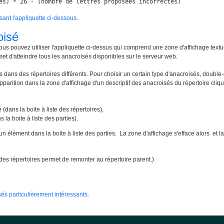
es) * 26 - (nombre de lettres proposées incorrectes)
isant l'appliquette ci-dessous
.
oisé
ous pouvez utiliser l'appliquette ci-dessus qui comprend une zone d'affichage textu
met d'atteindre tous les anacroisés disponibles sur le serveur web.
 dans des répertoires différents. Pour choisir un certain type d'anacroisés, double-
apparition dans la zone d'affichage d'un descriptif des anacroisés du répertoire cliqué
 (dans la boite à liste des répertoires),
 la boite à liste des parties).
un élément dans la boite à liste des parties. La zone d'affichage s'efface alors e
te des répertoires permet de remonter au répertoire parent.)
és particulièrement intéressants.