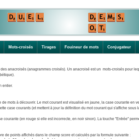
Mots-croisés
Tirages
Fouineur de mots
Conjugateur
i des anacroisés (anagrammes croisés). Un anacroisé est un mots-croisés pour leque
bétique).
n entier.
e mots à découvrir. Le mot courant est visualisé en jaune, la case courante en ver
tte case courants (et mettent à jour la définition du mot courant qui s'affiche sous la
ase courante (en rouge si elle est incorrecte, en noir sinon). La touche "Entrée" perm
e de points affichés dans le champ score et calculés par la formule suivante :