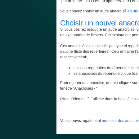
(nombre de lettres proposées correct
Vous pouvez choisir un autre anacroisé
en util
Choisir un nouvel anacr
Si vous désirez résoudre un autre anacroisé, v
un explorateur de fichiers. Cet explorateur per
Ces anacroisés sont classés par type et répartis
gauche (liste des répertoires). Ceci entraîne l'
respectivement:
les sous-répertoires du répertoire cliqué
les anacroisés du répertoire cliqué (dans
Pour rejouer un anacroisé, double-cliquez sur 
fenêtre "Anacroisés - ".
(Note: l'élément ".." affiché dans la boite à lis
Vous pouvez également
proposer des anacrois