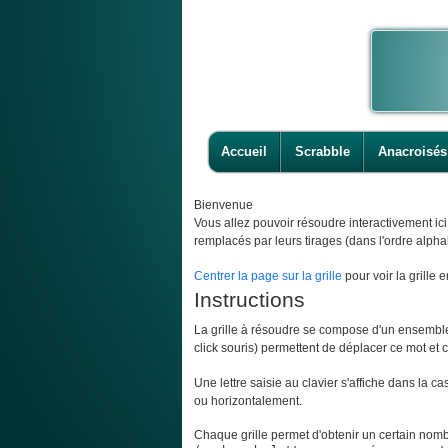
Accueil
Scrabble
Anacroisés
Bienvenue
Vous allez pouvoir résoudre interactivement ic
remplacés par leurs tirages (dans l'ordre alpha
Centrer la page sur la grille
pour voir la grille e
Instructions
La grille à résoudre se compose d'un ensemble d
click souris) permettent de déplacer ce mot et ce
Une lettre saisie au clavier s'affiche dans la c
ou horizontalement.
Chaque grille permet d'obtenir un certain nombr