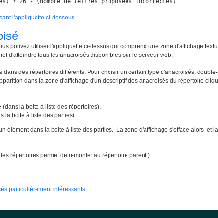
es) * 26 - (nombre de lettres proposées incorrectes)
isant l'appliquette ci-dessous
.
oisé
ous pouvez utiliser l'appliquette ci-dessus qui comprend une zone d'affichage textu
met d'atteindre tous les anacroisés disponibles sur le serveur web.
 dans des répertoires différents. Pour choisir un certain type d'anacroisés, double-
apparition dans la zone d'affichage d'un descriptif des anacroisés du répertoire cliqué
 (dans la boite à liste des répertoires),
 la boite à liste des parties).
un élément dans la boite à liste des parties. La zone d'affichage s'efface alors e
te des répertoires permet de remonter au répertoire parent.)
és particulièrement intéressants.