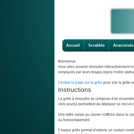
Accueil
Scrabble
Anacroisés
Bienvenue
Vous allez pouvoir résoudre interactivement ic
remplacés par leurs tirages (dans l'ordre alpha
Centrer la page sur la grille
pour voir la grille e
Instructions
La grille à résoudre se compose d'un ensemble d
click souris) permettent de déplacer ce mot et ce
Une lettre saisie au clavier s'affiche dans la c
ou horizontalement.
Chaque grille permet d'obtenir un certain nombr