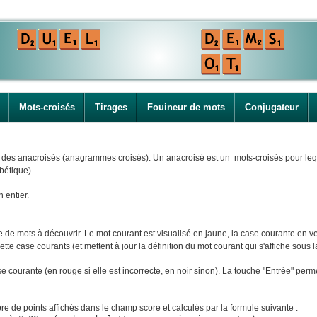
Mots-croisés
Tirages
Fouineur de mots
Conjugateur
i des anacroisés (anagrammes croisés). Un anacroisé est un mots-croisés pour leque
bétique).
n entier.
e mots à découvrir. Le mot courant est visualisé en jaune, la case courante en ver
tte case courants (et mettent à jour la définition du mot courant qui s'affiche sous la
ase courante (en rouge si elle est incorrecte, en noir sinon). La touche "Entrée" perm
e de points affichés dans le champ score et calculés par la formule suivante :