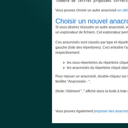
(nombre de lettres proposées correct
Vous pouvez choisir un autre anacroisé
en util
Choisir un nouvel anacr
Si vous désirez résoudre un autre anacroisé, v
un explorateur de fichiers. Cet explorateur per
Ces anacroisés sont classés par type et répartis
gauche (liste des répertoires). Ceci entraîne l'
respectivement:
les sous-répertoires du répertoire cliqué
les anacroisés du répertoire cliqué (dans
Pour rejouer un anacroisé, double-cliquez sur 
fenêtre "Anacroisés - ".
(Note: l'élément ".." affiché dans la boite à lis
Vous pouvez également
proposer des anacrois