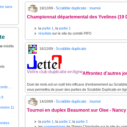
aire sans
Scrabble duplicate : tournoi
19/12/09 -
Championnat départemental des Yvelines (19
la
partie 1
, la
partie 2
résultats
sur le site du comité PIFO
te
te
inédite
Scrabble duplicate
16/12/09 -
nts
Affrontez d'autres j
Duel de mots est un outil très efficace d'entrainement au Scrabble 
ords ...
vous permettra de jouer des parties de Scrabble Duplicate en lig
s 9
Scrabble duplicate : tournoi
14/10/09 -
 moins 11
Tournoi en duplex Beaumont sur Oise - Nancy
la
partie 1
, la
partie 2
, la
partie 3
ionnées
les
commentaires
de Thierry Chincholle sur le site du com