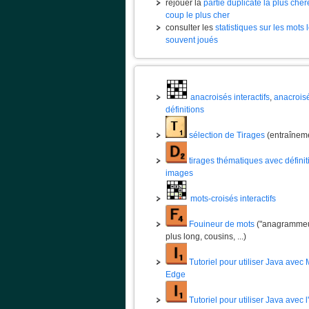
rejouer la
partie duplicate la plus chèr
coup le plus cher
consulter les
statistiques sur les mots 
souvent joués
anacroisés interactifs
,
anacrois
définitions
sélection de Tirages
(entraînem
tirages thématiques avec définit
images
mots-croisés interactifs
Fouineur de mots
("anagrammeur
plus long, cousins, ...)
Tutoriel pour utiliser Java avec 
Edge
Tutoriel pour utiliser Java avec 