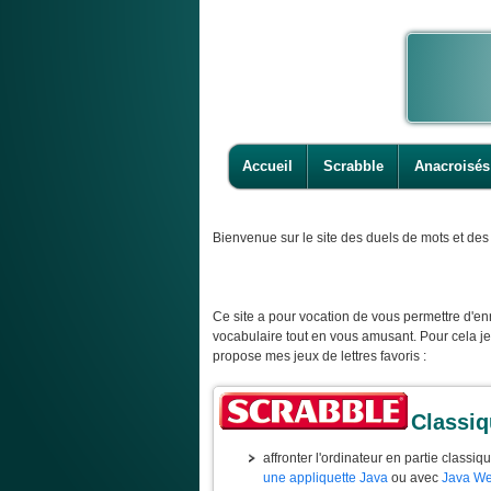
Accueil
Scrabble
Anacroisés
Bienvenue
sur le site des duels de mots et des 
Ce site a pour vocation de vous permettre d'enr
vocabulaire tout en vous amusant. Pour cela j
propose mes jeux de lettres favoris :
Classi
affronter l'ordinateur en partie classiq
une appliquette Java
ou avec
Java We