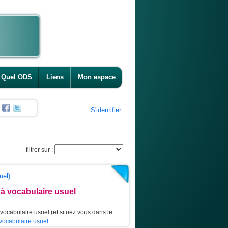
Quel ODS
Liens
Mon espace
S'identifier
filtrer sur :
uel)
à vocabulaire usuel
vocabulaire usuel (et situez vous dans le
vocabulaire usuel