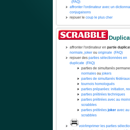
(FAQ)
affronter l'ordinateur avec un dictionn
conjugaisons
rejouer le
coup le plus cher
Duplica
affronter l'ordinateur en
partie duplica
normale
,
joker
ou
originale
(FAQ)
rejouer des
parties sélectionnées en
duplicate
(FAQ)
parties de simultanés permane
normales
ou
jokers
parties de simultanés fédéraux
tournois homologués
parties préparées: initiation, rec
parties prétirées techniques
parties prétirées avec au moin
scrabbles
parties prétirées
joker
avec au
scrabbles
voir/imprimer les parties sélect