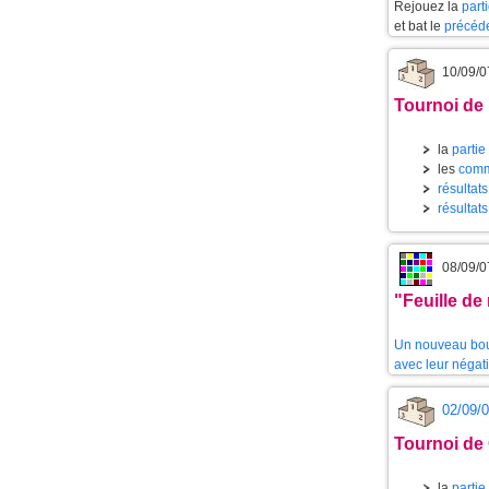
Rejouez la
part
et bat le
précéd
10/09/0
Tournoi de
la
partie
les
comm
résultat
résultat
08/09/0
"Feuille de
Un nouveau bout
avec leur négati
02/09/
Tournoi de
la
partie