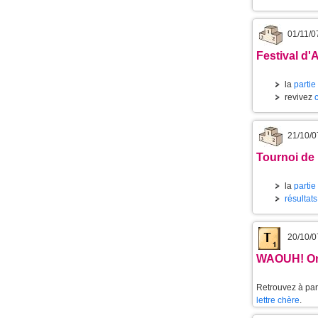
01/11/0
Festival d'
la
partie
revivez
21/10/0
Tournoi de
la
partie
résultat
20/10/0
WAOUH! On
Retrouvez à part
lettre chère
.