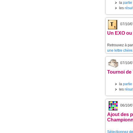
la
partie
les
résul
07/10/0
Un EXO ou 
Retrouvez à part
une lettre chère
07/10/0
Tournoi de 
la
partie
les
résul
06/10/0
Ajout des p
Championn
Sélectionnez de