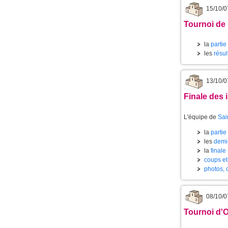
15/10/0
Tournoi de
la
partie
les
résul
13/10/0
Finale des 
L'équipe de
Sai
la
partie
les
demi-
la
finale
coups et
photos, c
08/10/0
Tournoi d'O