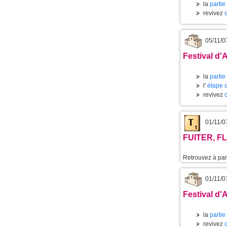
la
partie
revivez
05/11/0
Festival d'
la
partie
l'
étape 
revivez
01/11/0
FUITER, FL
Retrouvez à part
01/11/0
Festival d'
la
partie
revivez