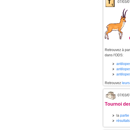
07/03/0
Retrouvez à part
dans l'ODS:
antilopes
antilopes
antilope
Retrouvez
leurs
07/03/0
Tournoi des
la
partie
résultat