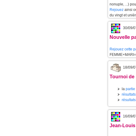
nonuple, ...) po
Rejouez
ainsi 
du vingt et uniè
30/09/0
Nouvelle pa
Rejouez cette p
FEMME+MARI=
18/09/0
Tournoi de
la
partie
résultat
résultat
16/09/0
Jean-Louis 