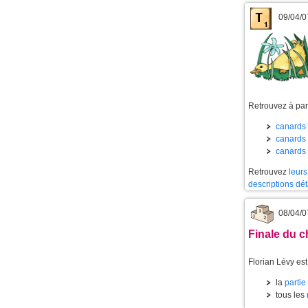
09/04/0
Retrouvez à part
canards 
canards 
canards 
Retrouvez
leurs
descriptions dét
08/04/0
Finale du c
Florian Lévy es
la
partie
tous les