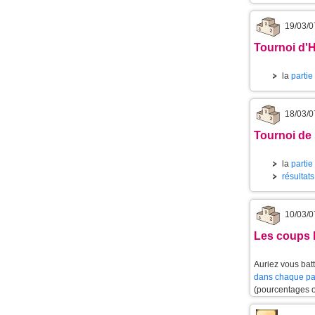
19/03/0
Tournoi d'
la
partie
18/03/0
Tournoi de
la
partie
résultat
10/03/0
Les coups l
Auriez vous batt
dans chaque pa
(pourcentages 