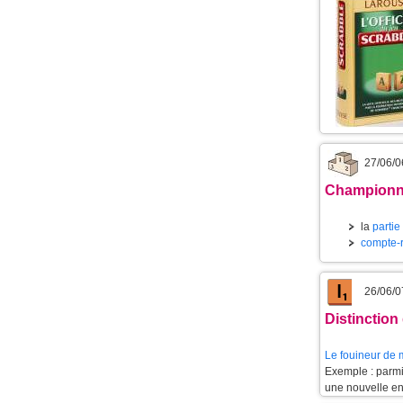
27/06/0
Championna
la
partie
compte-
26/06/0
Distinctio
Le
fouineur de 
Exemple : parmi
une nouvelle e