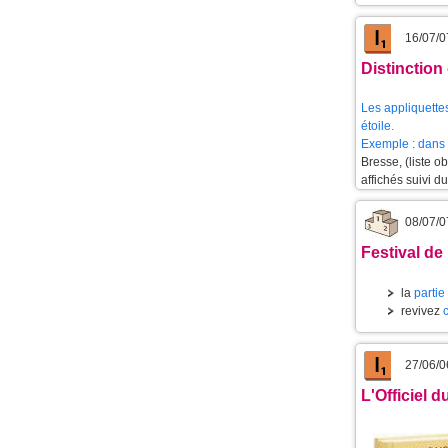
16/07/0
Distinction
Les appliquettes
étoile.
Exemple : dans 
Bresse, (liste 
affichés suivi d
08/07/0
Festival de 
la
partie
revivez
27/06/0
L'Officiel 