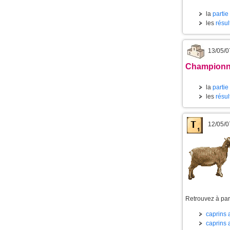
la
partie
les
résul
13/05/0
Championnat
la
partie
les
résul
12/05/0
Retrouvez à part
caprins a
caprins a