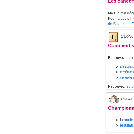
Les cancer
Ma fille m'a dé
Pour la petite h
de Scrabble à T
13/04/0
Comment se
Retrouvez à part
céréales 
céréales 
céréales
Retrouvez
leurs
09/04/0
Championnat
la
partie
résultats