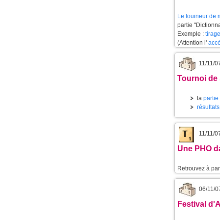
Le
fouineur de 
partie "Dictionn
Exemple :
tirag
(Attention l'
accè
11/11/0
Tournoi de
la
partie
résultat
11/11/0
Une PHO d
Retrouvez à part
06/11/0
Festival d'