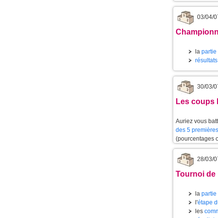
03/04/0
Championnat
la
partie
résultat
30/03/0
Les coups l
Auriez vous batt
des 5 premières
(pourcentages 
28/03/0
Tournoi de 
la
partie
l'
étape d
les
comm