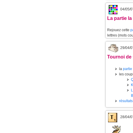
04/05/0
La partie l
Rejouez cette
p
lettres (mots cou
29/04/0
Tournoi de 
la
partie
les coups
résultat
28/04/0