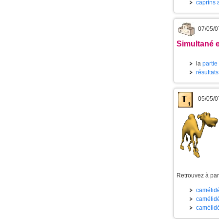
caprins 
07/05/0
Simultané e
la
partie
résultats
05/05/0
Retrouvez à part
camélidé
camélidé
camélidé