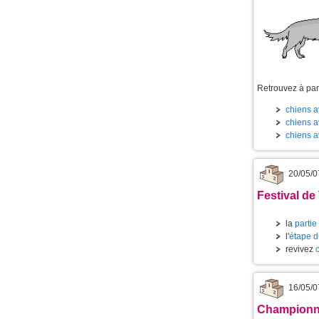
Retrouvez à part
chiens av
chiens av
chiens a
20/05/0
Festival de
la
partie
l'
étape d
revivez
16/05/0
Championnat