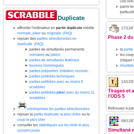
100 000 
parmi l
particul
Duplicate
affronter l'ordinateur en
partie duplicate
inédite
17/12/0
normale
,
joker
ou
originale
(FAQ)
Phase 2 du
rejouer des
parties sélectionnées en
duplicate
(FAQ)
parties de simultanés permanents
la
partie
normales
ou
jokers
les coup
parties de simultanés fédéraux
(cliquer
tournois homologués
résultats
parties préparées: initiation, records ...
parties prétirées techniques
parties prétirées avec au moins 9
13/12/0
scrabbles
Tirages et 
parties prétirées
joker
avec au moins 11
l'ODS 5
scrabbles
Retrouvez à part
voir/imprimer les parties sélectionnées
rejouer la
partie duplicate la plus chère
ou le
coup le plus cher
09/12/0
consulter les
statistiques sur les mots le plus
Simultané m
souvent joués