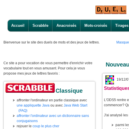
Accueil
Scrabble
Anacroisés
Mots-croisés
Tirages
Bienvenue
sur le site des duels de mots et des jeux de lettres.
Masque
Ce site a pour vocation de vous permettre d'enrichir votre
Nouveau
vocabulaire tout en vous amusant. Pour cela je vous
propose mes jeux de lettres favoris :
19/12/0
Statistiqu
Classique
L'ODS5 rentre e
affronter l'ordinateur en partie classique avec
commencer? Que
une appliquette Java
ou avec
Java Web Start
(FAQ)
J'ai analysé le
affronter l'ordinateur avec un dictionnaire sans
conjugaisons
parmi l
rejouer le
coup le plus cher