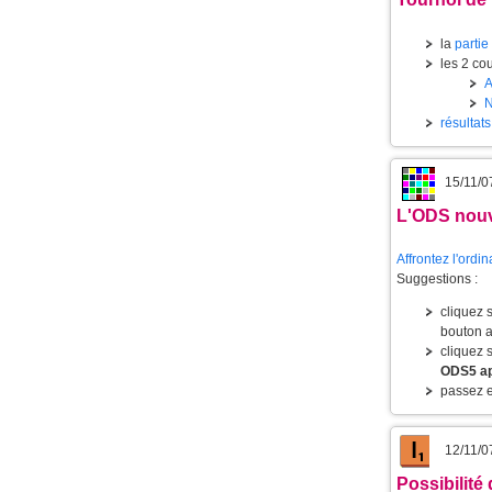
la
partie
les 2 cou
résultat
15/11/0
L'
ODS
nouv
Affrontez l'ordi
Suggestions :
cliquez 
bouton a
cliquez 
ODS5 app
passez e
12/11/0
Possibilité d