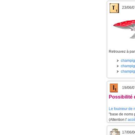
23/06/0
Retrouvez à part
champign
champign
champign
19/06/0
Possibilité
Le
fouineur de 
"base de noms pr
(Attention l'
accè
17/06/0