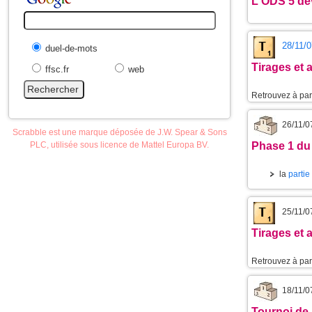
L'
ODS 5
dev
28/11/0
duel-de-mots
Tirages et
ffsc.fr
web
Retrouvez à part
26/11/0
Scrabble est une marque déposée de J.W. Spear & Sons
PLC, utilisée sous licence de Mattel Europa BV.
Phase 1 du
la
partie
25/11/0
Tirages et
Retrouvez à part
18/11/0
Tournoi de