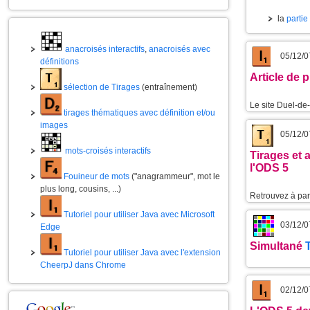
la
partie
anacroisés interactifs
,
anacroisés avec
05/12/0
définitions
Article de 
sélection de Tirages
(entraînement)
Le site Duel-de
tirages thématiques avec définition et/ou
images
05/12/0
mots-croisés interactifs
Tirages et 
l'ODS 5
Fouineur de mots
("anagrammeur", mot le
plus long, cousins, ...)
Retrouvez à part
Tutoriel pour utiliser Java avec Microsoft
03/12/0
Edge
Simultané
Tutoriel pour utiliser Java avec l'extension
CheerpJ dans Chrome
02/12/0