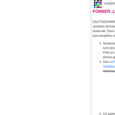
25/06/0
FOHNER, ça
(Se) FO(E)HNER 
semaine dernièr
duplicate. Dans 
plus tangibles
Seulemen
sont des
FHN en m
donné qu
Une
rec
Statisti
nouvea
Un autre