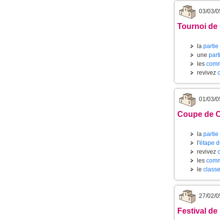
03/03/0
Tournoi de 
la
partie
une
part
les
comm
revivez
01/03/0
Coupe de Ca
la
partie
l'
étape d
revivez
les
comm
le
classe
27/02/0
Festival de 