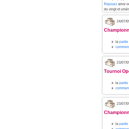
Rejouez
ainsi 
du vingt et uniè
24/07/0
Championnat
la
partie
commenta
23/07/0
Tournoi Ope
la
partie
commenta
23/07/0
Championnat
la
partie