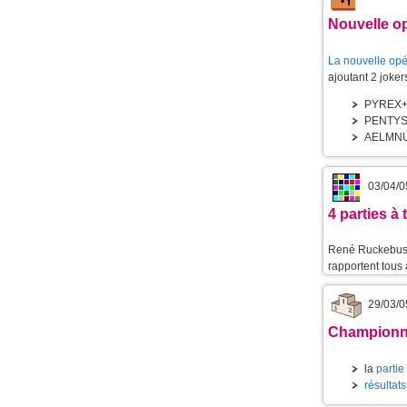
Nouvelle op
La nouvelle opér
ajoutant 2 joke
PYREX+
PENTYS
AELMNU
03/04/0
4 parties à
René Ruckebus
rapportent tou
29/03/0
Championnat
la
partie
résultats