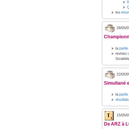
I
les
résul
28/05/0
Championna
la
partie
revivez
Scrabbl
22/05/0
Simultané e
la
partie
résultats
15/05/0
De ARZ à 