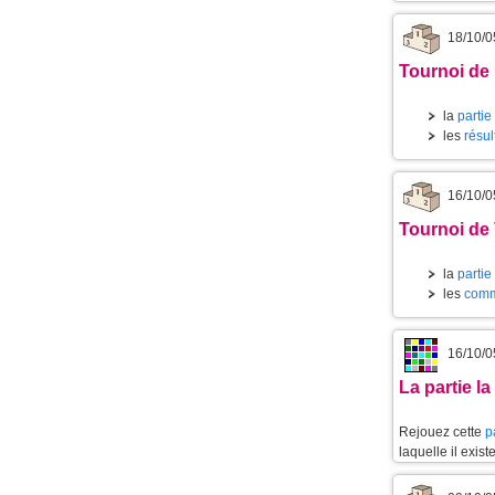
18/10/0
Tournoi de
la
partie
les
résul
16/10/0
Tournoi de 
la
partie
les
comm
16/10/0
La partie l
Rejouez cette
p
laquelle il exis