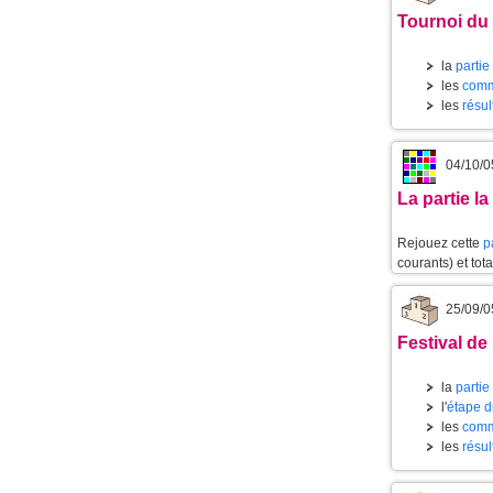
Tournoi du 
la
partie
les
comm
les
résul
04/10/0
La partie l
Rejouez cette
p
courants) et tot
25/09/0
Festival de
la
partie
l'
étape d
les
comm
les
résul