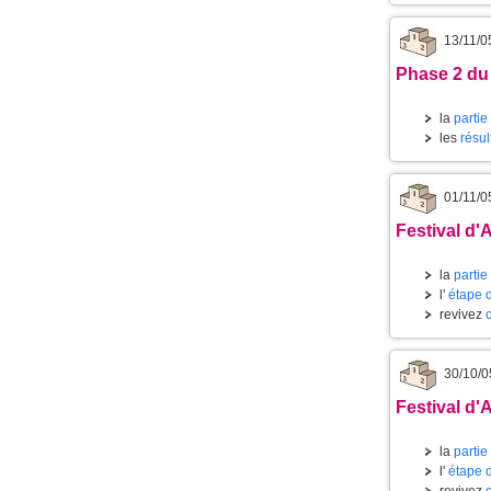
13/11/0
Phase 2 du
la
partie
les
résul
01/11/0
Festival d'
la
partie
l'
étape 
revivez
30/10/0
Festival d'
la
partie
l'
étape 
revivez