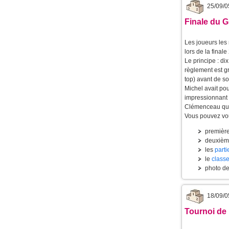
25/09/0
Finale du G
Les joueurs les 
lors de la final
Le principe : dix
règlement est gr
top) avant de so
Michel avait pou
impressionnant 
Clémenceau qui 
Vous pouvez vou
première
deuxième
les
part
le
classe
photo d
18/09/0
Tournoi de