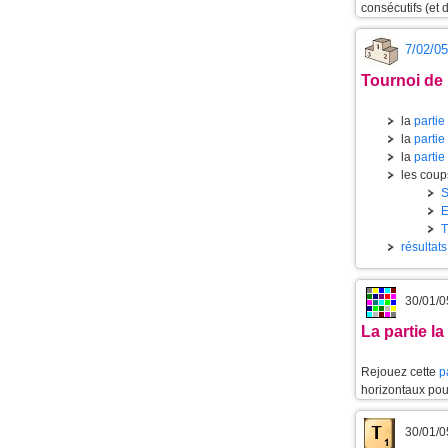
consécutifs (et d
7/02/05
Tournoi de 
la
partie
la
partie
la
partie
les coups
E
résultat
30/01/0
La partie l
Rejouez cette
p
horizontaux pour
30/01/0