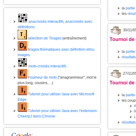
la
partie
les
résul
anacroisés interactifs
,
anacroisés avec
définitions
30/11/0
sélection de Tirages
(entraînement)
Tournoi de
tirages thématiques avec définition et/ou
la
partie
images
résultat
mots-croisés interactifs
27/11/0
Fouineur de mots
("anagrammeur", mot le
Tournoi de
plus long, cousins, ...)
Tutoriel pour utiliser Java avec Microsoft
la
partie
Edge
les coups
Tutoriel pour utiliser Java avec l'extension
CheerpJ dans Chrome
résultat