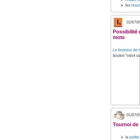
les
résul
02/07/0
Possibilité
mots
Le
fouineur de 
bouton "ods4 san
01/07/0
Tournoi de 
la
partie