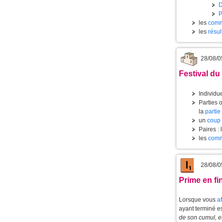
les
comm
les
résul
28/08/0
Festival du
Individue
Parties o
la
partie
un
coup 
Paires : 
les
comm
28/08/0
Prime en fin
Lorsque vous
a
ayant terminé e
de son cumul, e