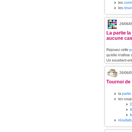
les
comm
les
résul
29/06/0
La partie l
aucune cas
Rejouez cette
p
qu'elle n'utilis
Un excellent ent
26/06/0
Tournoi de V
la
partie
les coups
résultat