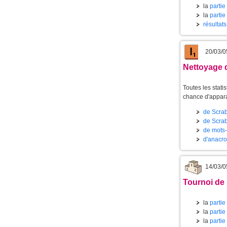
la
partie
la
partie
résultat
20/03/0
Nettoyage 
Toutes les stat
chance d'appara
de Scrab
de Scrab
de mots-c
d'anacroi
14/03/0
Tournoi de 
la
partie
la
partie
la
partie