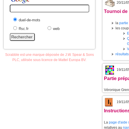
20/11/0
Tournoi de
duel-de-mots
la
partie
les coups
ffsc.fr
web
résultat
Scrabble est une marque déposée de J.W. Spear & Sons
PLC, utilisée sous licence de Mattel Europa BV.
19/11/0
Partie prép
Véronique Gren
19/11/0
Instruction
La
page d'aide s
relatives au
nav