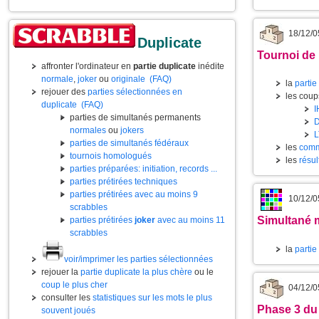
18/12/0
Duplicate
Tournoi de
affronter l'ordinateur en
partie duplicate
inédite
normale
,
joker
ou
originale
(FAQ)
la
partie
rejouer des
parties sélectionnées en
les coups
duplicate
(FAQ)
I
parties de simultanés permanents
normales
ou
jokers
L
parties de simultanés fédéraux
les
comm
tournois homologués
les
résul
parties préparées: initiation, records ...
parties prétirées techniques
parties prétirées avec au moins 9
10/12/0
scrabbles
Simultané m
parties prétirées
joker
avec au moins 11
scrabbles
la
partie
voir/imprimer les parties sélectionnées
rejouer la
partie duplicate la plus chère
ou le
coup le plus cher
04/12/0
consulter les
statistiques sur les mots le plus
Phase 3 du
souvent joués