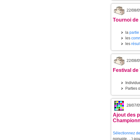
22/08/0
Tournoi de 
la
partie
les
comm
les
résul
22/08/0
Festival de
Individue
Parties o
28/07/0
Ajout des p
Championn
Sélectionnez de
nonuple, ...) po