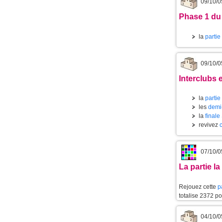
09/10/0
Phase 1 du
la
partie
09/10/0
Interclubs 
la
partie
les
demi-
la
finale
revivez
07/10/0
La partie l
Rejouez cette
p
totalise 2372 po
04/10/0