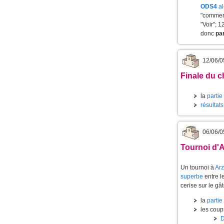
ODS4
al
"commenc
"Voir"; 
donc
pa
12/06/0
Finale du c
la
partie
résultat
06/06/0
Tournoi d'A
Un tournoi à
Ar
superbe
entre le
cerise sur le gâ
la
partie
les coups