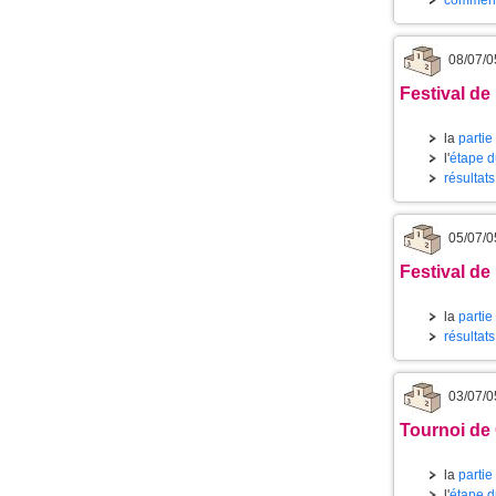
commenta
08/07/0
Festival de 
la
partie
l'
étape d
résultats
05/07/0
Festival de 
la
partie
résultats
03/07/0
Tournoi de C
la
partie
l'
étape d