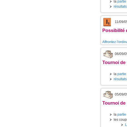
la
partie
résultat
11/09/0
Possibilité
Affrontez l'ordi
06/09/0
Tournoi de
la
partie
résultat
05/09/0
Tournoi de 
la
partie
les coups