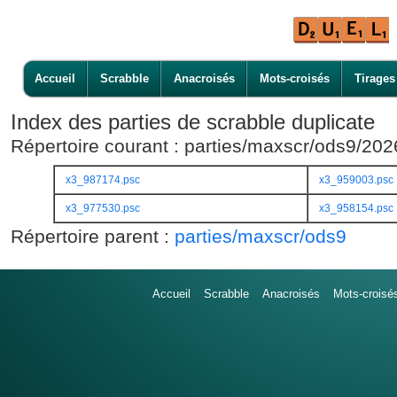
Accueil
Scrabble
Anacroisés
Mots-croisés
Tirages
Index des parties de scrabble duplicate
Répertoire courant : parties/maxscr/ods9/20
x3_987174.psc
x3_959003.psc
x3_977530.psc
x3_958154.psc
Répertoire parent :
parties/maxscr/ods9
Accueil
Scrabble
Anacroisés
Mots-croisé