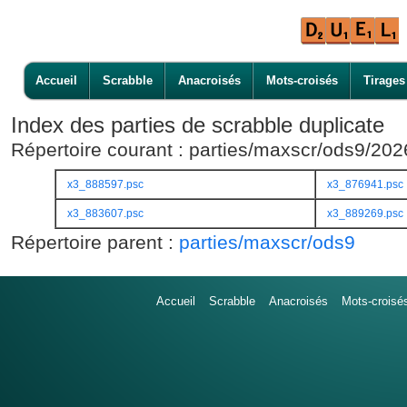
Accueil
Scrabble
Anacroisés
Mots-croisés
Tirages
Index des parties de scrabble duplicate
Répertoire courant : parties/maxscr/ods9/20
x3_888597.psc
x3_876941.psc
x3_883607.psc
x3_889269.psc
Répertoire parent :
parties/maxscr/ods9
Accueil
Scrabble
Anacroisés
Mots-croisé