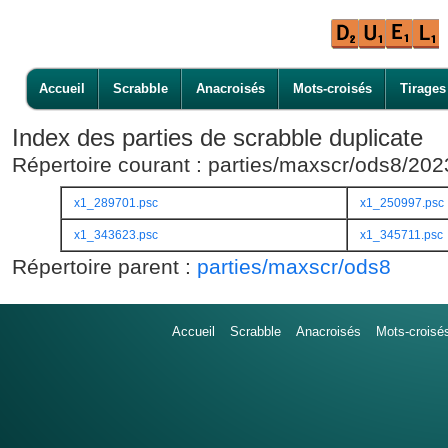
Accueil
Scrabble
Anacroisés
Mots-croisés
Tirages
Index des parties de scrabble duplicate
Répertoire courant : parties/maxscr/ods8/20
x1_289701.psc
x1_250997.psc
x1_343623.psc
x1_345711.psc
Répertoire parent :
parties/maxscr/ods8
Accueil
Scrabble
Anacroisés
Mots-croisé