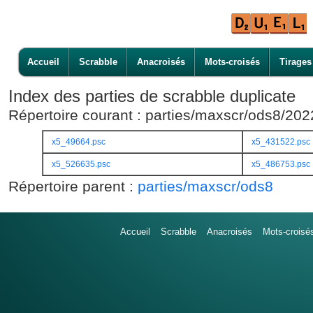
Accueil
Scrabble
Anacroisés
Mots-croisés
Tirages
Index des parties de scrabble duplicate
Répertoire courant : parties/maxscr/ods8/20
x5_49664.psc
x5_431522.psc
x5_526635.psc
x5_486753.psc
Répertoire parent :
parties/maxscr/ods8
Accueil
Scrabble
Anacroisés
Mots-croisé