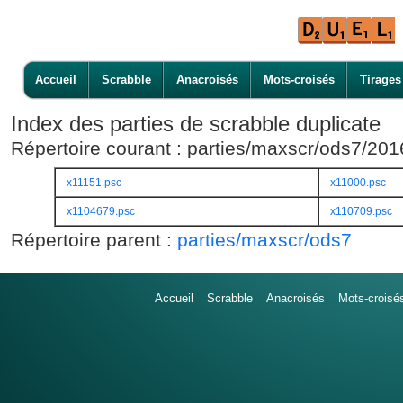
Accueil
Scrabble
Anacroisés
Mots-croisés
Tirages
Index des parties de scrabble duplicate
Répertoire courant : parties/maxscr/ods7/20
x11151.psc
x11000.psc
x1104679.psc
x110709.psc
Répertoire parent :
parties/maxscr/ods7
Accueil
Scrabble
Anacroisés
Mots-croisé