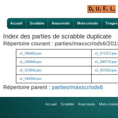
Accueil
Scrabble
Anacroisés
Mots-croisés
Tirages
Index des parties de scrabble duplicate
Répertoire courant : parties/maxscr/ods6/20
x1_599465.psc
x1_571371.psc
x1_550699.psc
x1_580775.psc
x1_572842.psc
x1_557522.psc
x1_549391.psc
Répertoire parent :
parties/maxscr/ods6
Accueil
Scrabble
Anacroisés
Mots-croisé