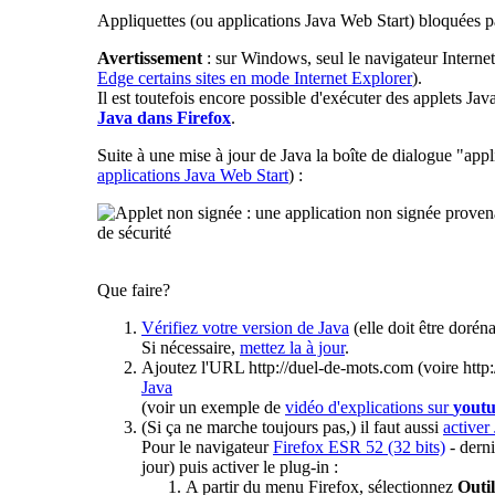
Appliquettes (ou applications Java Web Start) bloquées pa
Avertissement
: sur Windows, seul le navigateur Internet 
Edge certains sites en mode Internet Explorer
).
Il est toutefois encore possible d'exécuter des applets Ja
Java dans Firefox
.
Suite à une mise à jour de Java la boîte de dialogue "appl
applications Java Web Start
) :
Que faire?
Vérifiez votre version de Java
(elle doit être dorén
Si nécessaire,
mettez la à jour
.
Ajoutez l'URL http://duel-de-mots.com (voire htt
Java
(voir un exemple de
vidéo d'explications sur
yout
(Si ça ne marche toujours pas,) il faut aussi
activer
Pour le navigateur
Firefox ESR 52 (32 bits)
- derni
jour) puis activer le plug-in :
A partir du menu Firefox, sélectionnez
Outil