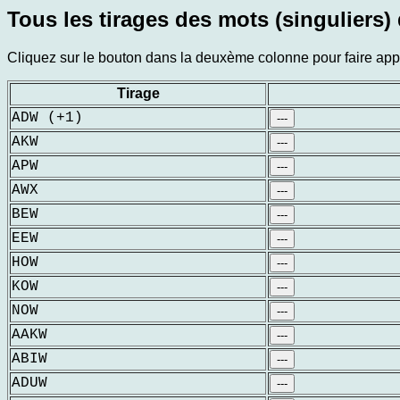
Tous les tirages des mots (singuliers)
Cliquez sur le bouton dans la deuxème colonne pour faire appar
Tirage
ADW (+1)
---
AKW
---
APW
---
AWX
---
BEW
---
EEW
---
HOW
---
KOW
---
NOW
---
AAKW
---
ABIW
---
ADUW
---