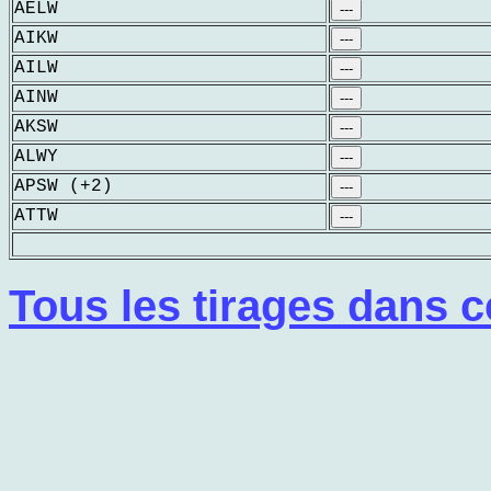
AELW
---
AIKW
---
AILW
---
AINW
---
AKSW
---
ALWY
---
APSW (+2)
---
ATTW
---
Tous les tirages dans c