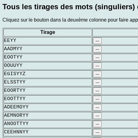
Tous les tirages des mots (singuliers) 
Cliquez sur le bouton dans la deuxème colonne pour faire appar
Tirage
EEYY
---
AADMYY
---
EOOTYY
---
OOUUYY
---
EGISYYZ
---
ELSSTYY
---
EOORTYY
---
EOOTTYY
---
ADEEMOYY
---
AEMNORYY
---
ANOOTTYY
---
CEEHNNYY
---