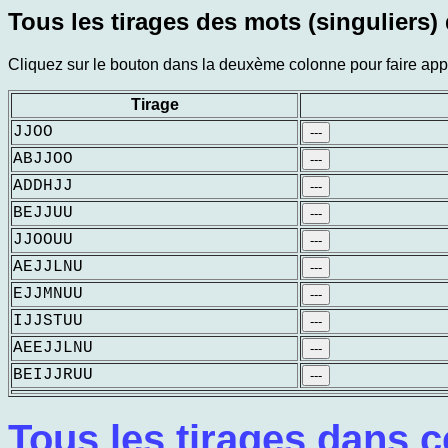
Tous les tirages des mots (singuliers) 
Cliquez sur le bouton dans la deuxème colonne pour faire appar
Tirage
JJOO
---
ABJJOO
---
ADDHJJ
---
BEJJUU
---
JJOOUU
---
AEJJLNU
---
EJJMNUU
---
IJJSTUU
---
AEEJJLNU
---
BEIJJRUU
---
Tous les tirages dans c