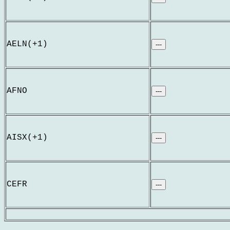
AELN(+1)
---
AFNO
---
AISX(+1)
---
CEFR
---