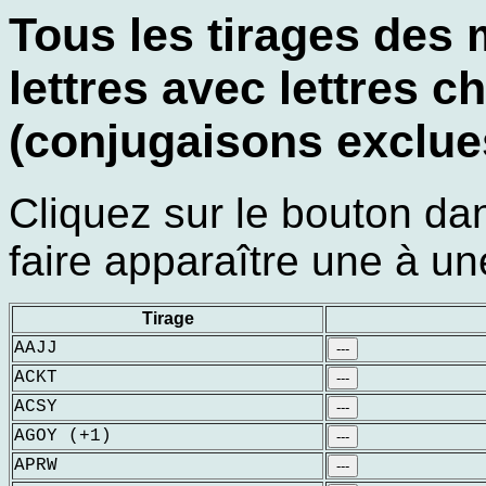
Tous les tirages des
lettres avec lettres 
(conjugaisons exclue
Cliquez sur le bouton d
faire apparaître une à une
Tirage
AAJJ
---
ACKT
---
ACSY
---
AGOY (+1)
---
APRW
---