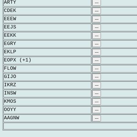
ARTY
---
CDEK
---
EEEW
---
EEJS
---
EEKK
---
EGRY
---
EKLP
---
EOPX (+1)
---
FLOW
---
GIJO
---
IKRZ
---
INSW
---
KMOS
---
OOYY
---
AAGNW
---