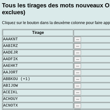
Tous les tirages des mots nouveaux OD
exclues)
Cliquez sur le bouton dans la deuxème colonne pour faire appar
Tirage
AAAKNT
---
AABIRZ
---
AADEJR
---
AADFIK
---
AAEHKT
---
AAJORT
---
ABBKOU (+1)
---
ABIJOW
---
ACEIKL
---
ACHOUY
---
ACNOTX
---