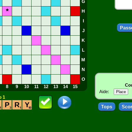
G
*
H
I
Passe
J
K
L
M
N
O
Cou
8
9
10
11
12
13
14
15
Aide:
 1
P
R
Y
Tops
Sco