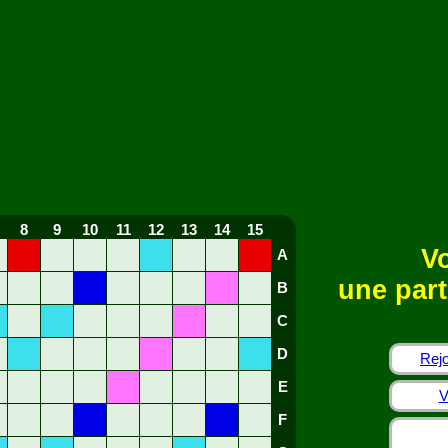
8
9
10
11
12
13
14
15
Vo
A
une part
B
C
D
Rejo
E
V
F