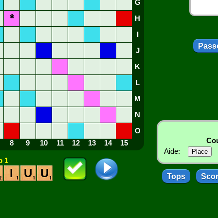
G
*
H
I
Passe
J
K
L
M
N
O
Cou
8
9
10
11
12
13
14
15
Aide:
 1
I
U
U
Tops
Sco