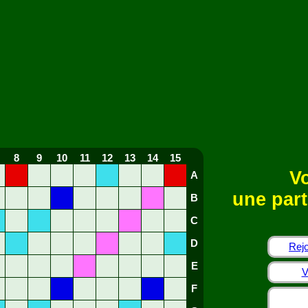
8
9
10
11
12
13
14
15
Vo
A
une part
B
C
D
Rejo
E
V
F