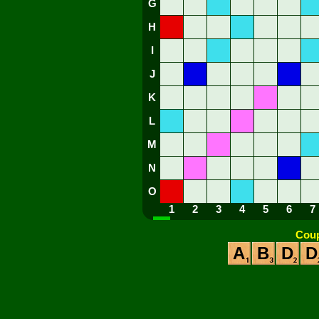
G
H
I
J
K
L
M
N
O
1
2
3
4
5
6
7
Coup
A
B
D
D