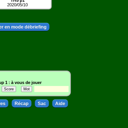
TH5 p1
2020/05/10
r en mode débriefing
p 1 : à vous de jouer
res
Récap
Sac
Aide