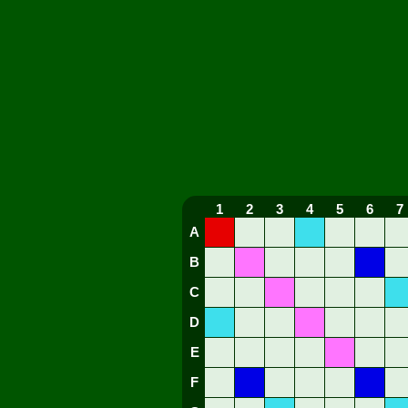
1
2
3
4
5
6
7
A
B
C
D
E
F