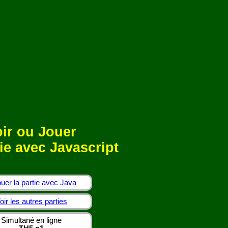
ir ou Jouer
ie avec Javascript
uer la partie avec Java
oir les autres parties
Simultané en ligne