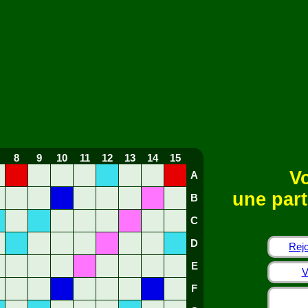
8
9
10
11
12
13
14
15
Vo
A
une part
B
C
D
Rejo
E
V
F