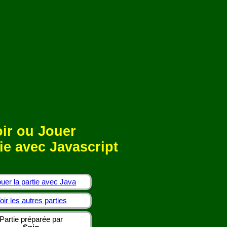
ir ou Jouer
ie avec Javascript
uer la partie avec Java
oir les autres parties
Partie préparée par