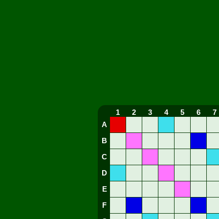
1
2
3
4
5
6
7
A
B
C
D
E
F