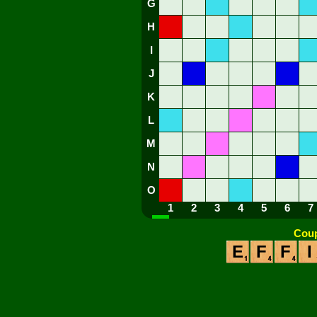
G
H
I
J
K
L
M
N
O
1
2
3
4
5
6
7
Coup
E
F
F
I