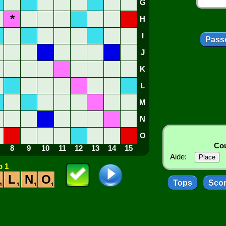
G
*
H
I
Passe
J
K
L
M
N
O
Cou
8
9
10
11
12
13
14
15
Aide:
 1
L
N
O
Tops
Sco