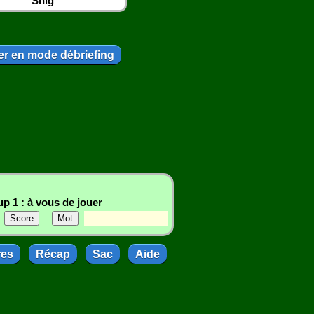
Snig
r en mode débriefing
p 1 : à vous de jouer
res
Récap
Sac
Aide