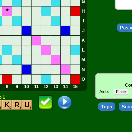
G
*
H
I
Passe
J
K
L
M
N
O
Cou
8
9
10
11
12
13
14
15
Aide:
 1
K
R
U
Tops
Sco