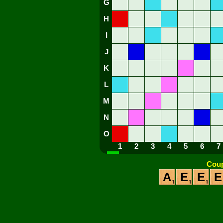
G
H
I
J
K
L
M
N
O
1
2
3
4
5
6
7
Coup
A
E
E
E