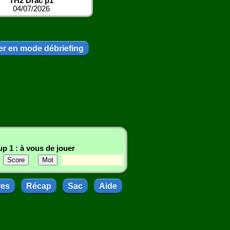
TH2 Drac p1
04/07/2026
r en mode débriefing
p 1 : à vous de jouer
res
Récap
Sac
Aide