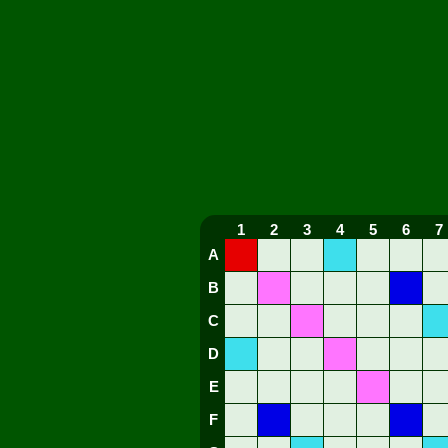
1
2
3
4
5
6
7
A
B
C
D
E
F