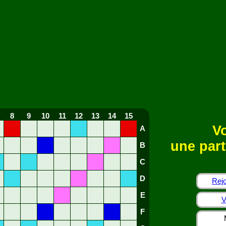
8
9
10
11
12
13
14
15
Vo
A
une part
B
C
D
Rejo
E
V
F