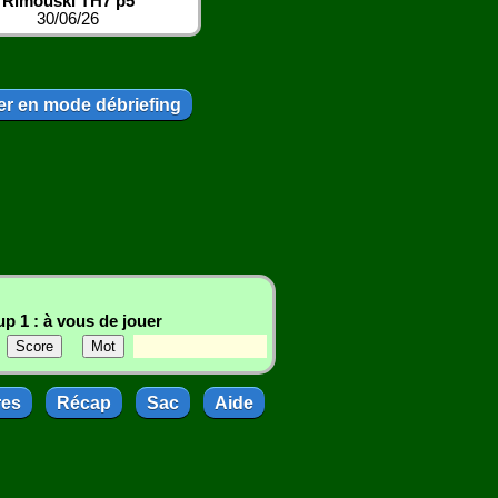
Rimouski TH7 p5
30/06/26
r en mode débriefing
p 1 : à vous de jouer
res
Récap
Sac
Aide