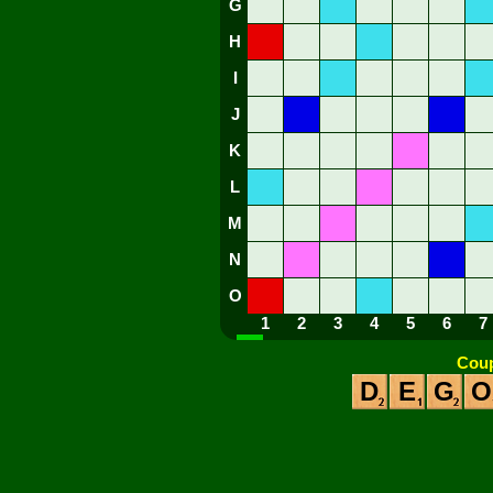
G
H
I
J
K
L
M
N
O
1
2
3
4
5
6
7
Coup
D
E
G
O