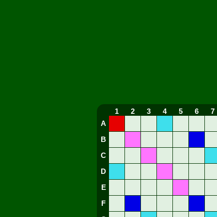
1
2
3
4
5
6
7
A
B
C
D
E
F