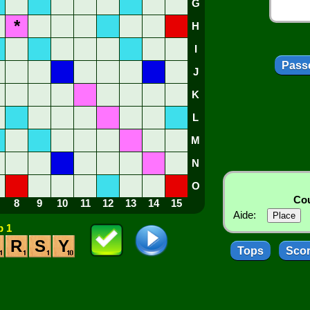
G
*
H
I
Passe
J
K
L
M
N
O
Cou
8
9
10
11
12
13
14
15
Aide:
 1
R
S
Y
Tops
Sco