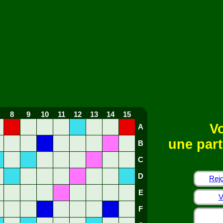
8
9
10
11
12
13
14
15
Vo
A
une part
B
C
D
Rejo
E
V
F