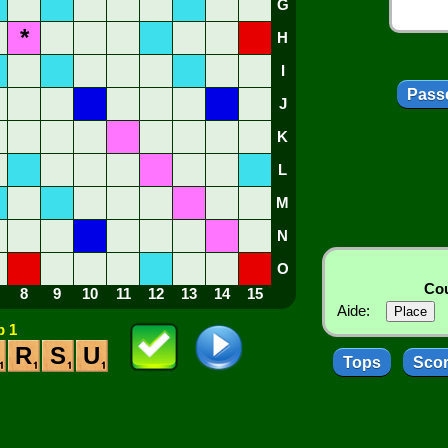
G
*
H
I
Passe
J
K
L
M
N
O
Cou
8
9
10
11
12
13
14
15
Aide:
 1
R
S
U
Tops
Sco