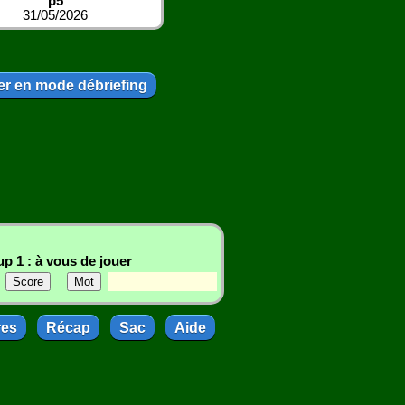
p5
31/05/2026
r en mode débriefing
p 1 : à vous de jouer
res
Récap
Sac
Aide