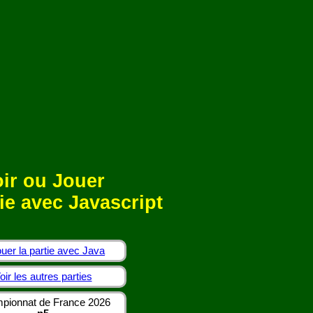
ir ou Jouer
ie avec Javascript
uer la partie avec Java
oir les autres parties
pionnat de France 2026