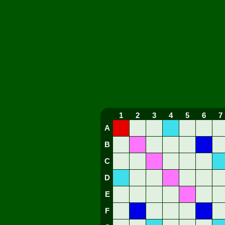
1
2
3
4
5
6
7
A
B
C
D
E
F