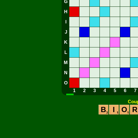
G
H
I
J
K
L
M
N
O
1
2
3
4
5
6
7
Coup
B
I
O
R