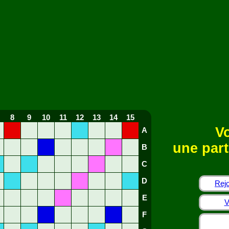
8
9
10
11
12
13
14
15
Vo
A
une part
B
C
D
Rejo
E
V
F