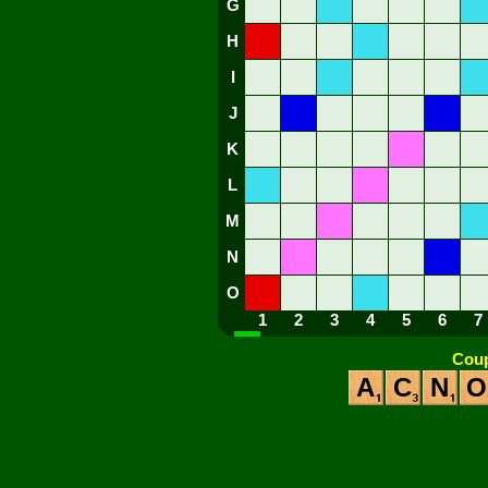
G
H
I
J
K
L
M
N
O
1
2
3
4
5
6
7
Coup
A
C
N
O