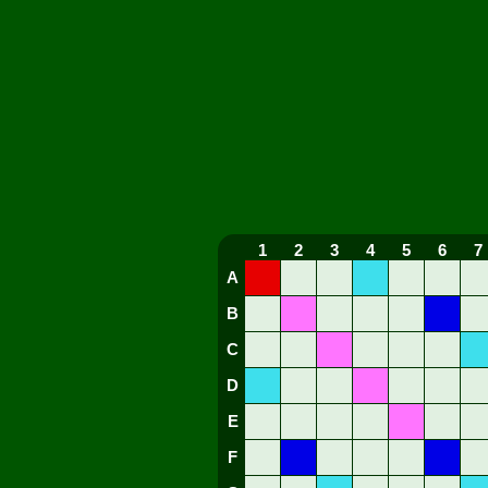
1
2
3
4
5
6
7
A
B
C
D
E
F