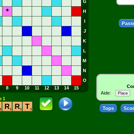
G
*
H
I
Passe
J
K
L
M
N
O
Cou
8
9
10
11
12
13
14
15
Aide:
 1
R
R
T
Tops
Sco