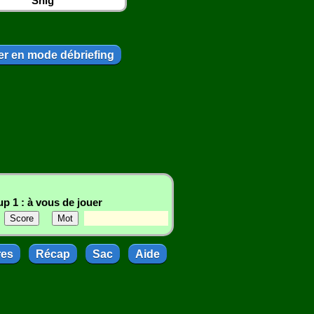
Snig
r en mode débriefing
p 1 : à vous de jouer
res
Récap
Sac
Aide