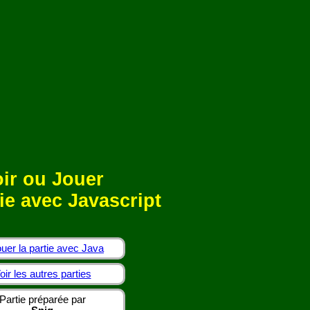
ir ou Jouer
ie avec Javascript
uer la partie avec Java
oir les autres parties
Partie préparée par