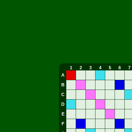
1
2
3
4
5
6
7
A
B
C
D
E
F