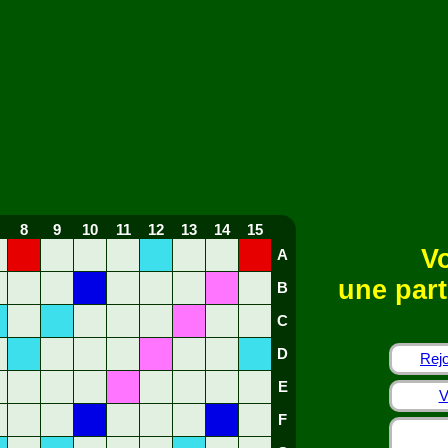
8
9
10
11
12
13
14
15
Vo
A
une part
B
C
D
Rejo
E
V
F