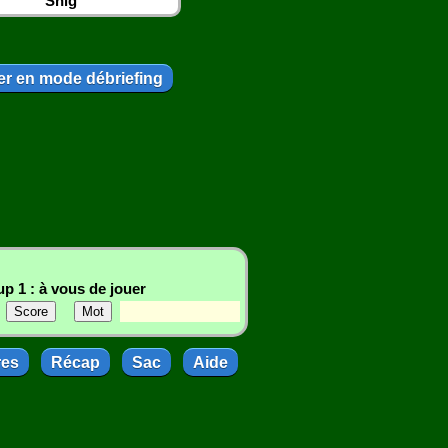
Snig
r en mode débriefing
p 1 : à vous de jouer
res
Récap
Sac
Aide