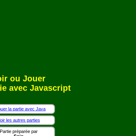
ir ou Jouer
ie avec Javascript
uer la partie avec Java
oir les autres parties
Partie préparée par