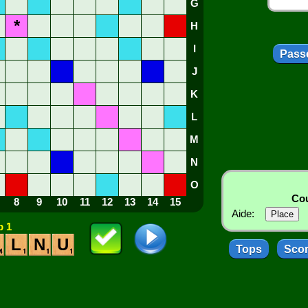
G
*
H
I
Passe
J
K
L
M
N
O
Cou
8
9
10
11
12
13
14
15
Aide:
 1
L
N
U
Tops
Sco