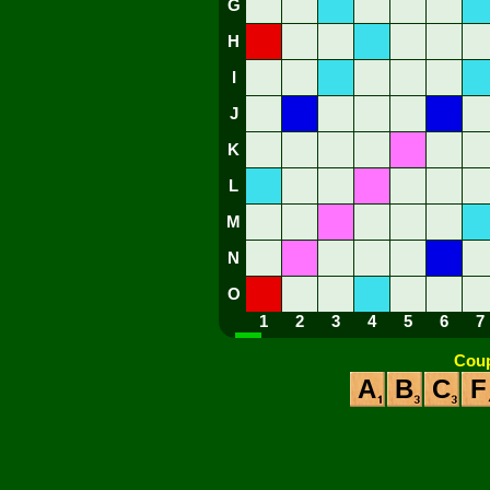
G
H
I
J
K
L
M
N
O
1
2
3
4
5
6
7
Coup
A
B
C
F