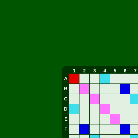
1
2
3
4
5
6
7
A
B
C
D
E
F