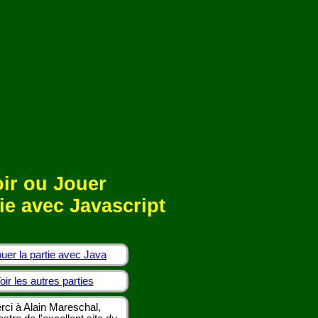
ir ou Jouer
ie avec Javascript
uer la partie avec Java
oir les autres parties
rci à Alain Mareschal,