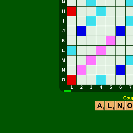
G
H
I
J
K
L
M
N
O
1
2
3
4
5
6
7
Coup
A
L
N
O