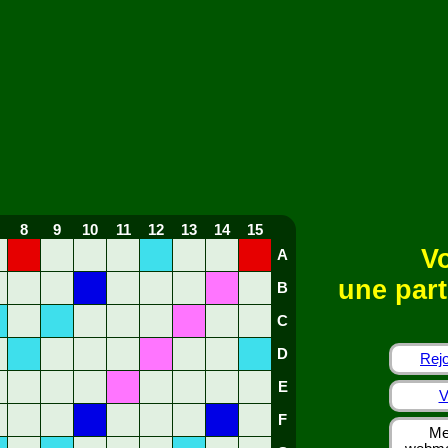
8
9
10
11
12
13
14
15
Vo
A
une part
B
C
D
Rejo
E
V
F
Me