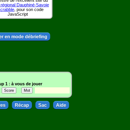
tre de l'excellent site du
 régional Dauphiné-Savoie
scrabble
, pour son code
JavaScript
r en mode débriefing
p 1 : à vous de jouer
res
Récap
Sac
Aide