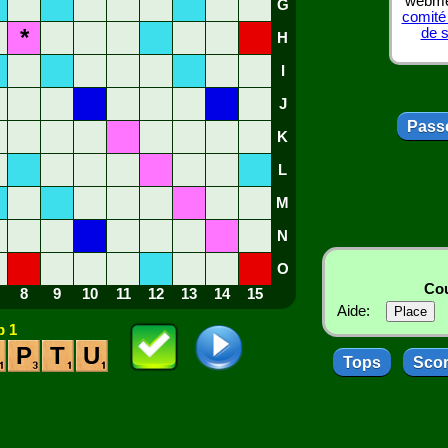
webmes
G
comité
*
de 
H
I
J
Passe
K
L
M
N
O
Cou
8
9
10
11
12
13
14
15
Aide:
 1
P
T
U
Tops
Sco