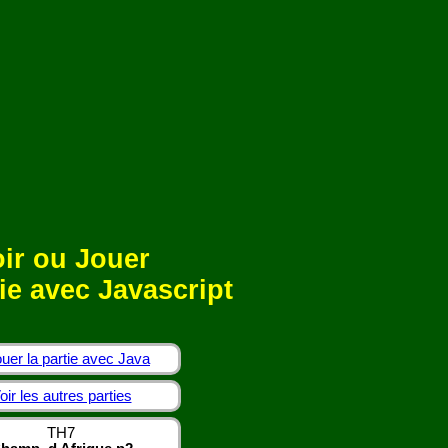
ir ou Jouer
ie avec Javascript
uer la partie avec Java
oir les autres parties
TH7