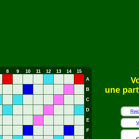
8
9
10
11
12
13
14
15
Vo
A
une part
B
C
D
Rejo
E
V
F