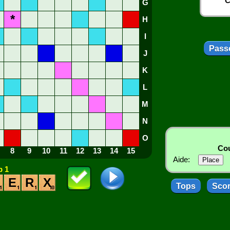
C
G
*
H
I
Passe
J
K
L
M
N
O
Cou
8
9
10
11
12
13
14
15
Aide:
 1
E
R
X
Tops
Sco