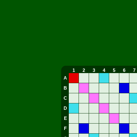
1
2
3
4
5
6
7
A
B
C
D
E
F