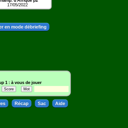
hamp. d Afrique p2
17/05/2022
r en mode débriefing
p 1 : à vous de jouer
res
Récap
Sac
Aide