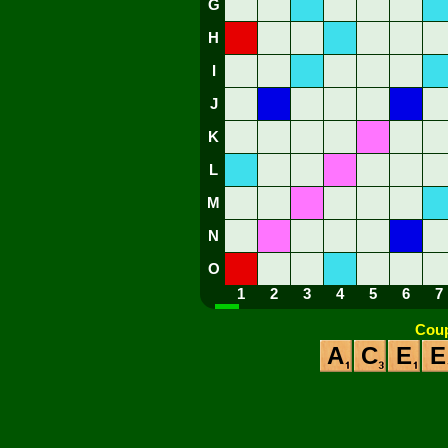
G
H
I
J
K
L
M
N
O
1
2
3
4
5
6
7
Coup
A
C
E
E