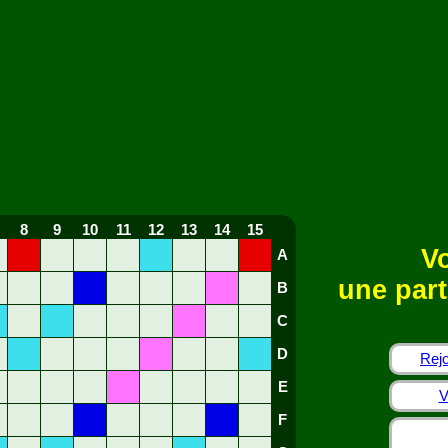
8
9
10
11
12
13
14
15
Vo
A
une part
B
C
D
Rejo
E
V
F