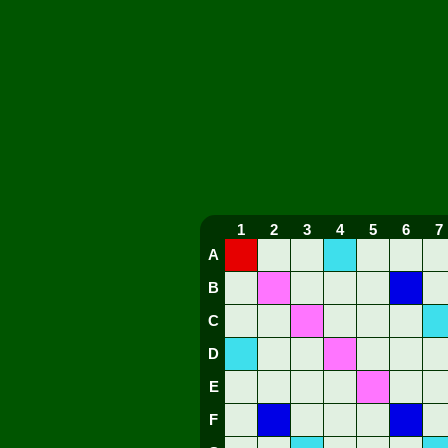
1
2
3
4
5
6
7
A
B
C
D
E
F