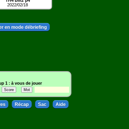
TH4 Blitz p4
2022/02/18
r en mode débriefing
p 1 : à vous de jouer
res
Récap
Sac
Aide