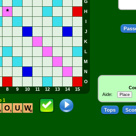
G
*
H
I
Passe
J
K
L
M
N
O
Cou
8
9
10
11
12
13
14
15
Aide:
 1
O
U
W
Tops
Sco