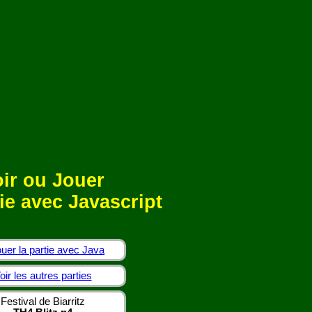
ir ou Jouer
ie avec Javascript
uer la partie avec Java
oir les autres parties
Festival de Biarritz