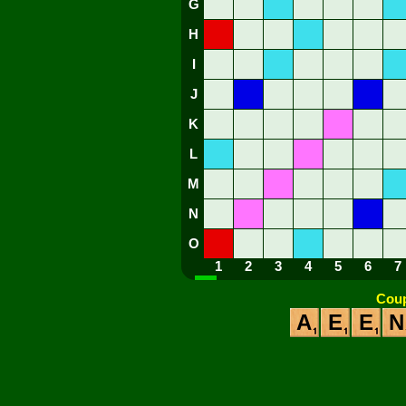
G
H
I
J
K
L
M
N
O
1
2
3
4
5
6
7
Coup
A
E
E
N