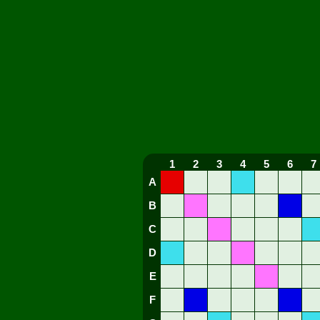
1
2
3
4
5
6
7
A
B
C
D
E
F