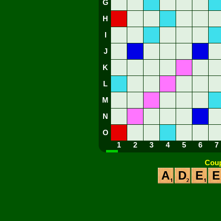
G
H
I
J
K
L
M
N
O
1
2
3
4
5
6
7
Coup
A
D
E
E