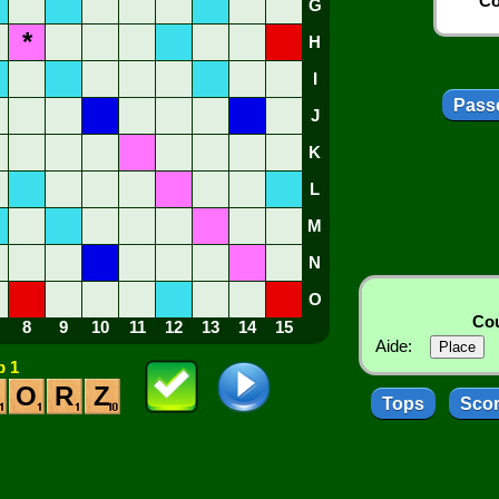
Co
G
*
H
I
Passe
J
K
L
M
N
O
Cou
8
9
10
11
12
13
14
15
Aide:
 1
O
R
Z
Tops
Sco