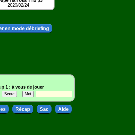
upe Harroka TH5 p3
2020/02/24
r en mode débriefing
p 1 : à vous de jouer
res
Récap
Sac
Aide