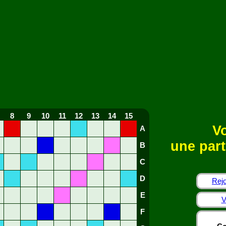
8
9
10
11
12
13
14
15
Vo
A
une part
B
C
D
Rejo
E
V
F